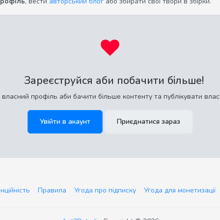
профіль
, вести
авторський блог
або збирати свої твори в збірки.
Зареєструйся аби побачити більше!
 власний профіль аби бачити більше контенту та публікувати влас
Увійти в акаунт
Приєднатися зараз
нційність
Правила
Угода про підписку
Угода для монетизації