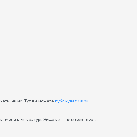
ихати інших. Тут ви можете
публікувати вірші
,
і імена в літературі. Якщо ви — вчитель, поет,