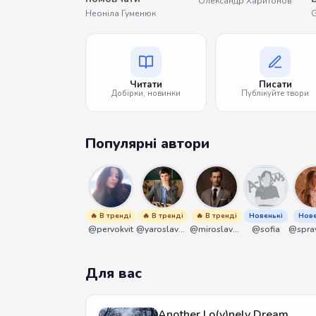
Олександр Харитонов
Неоніла Гуменюк
G
Читати
Писати
Добірки, новинки
Публікуйте твори
Популярні автори
🔥 В тренді
🔥 В тренді
🔥 В тренді
Новенькі
Нове
@pervokvit
@yaroslavbrunko
@miroslavmaniyk
@sofia
Для вас
Another Lo(v)nely Dream