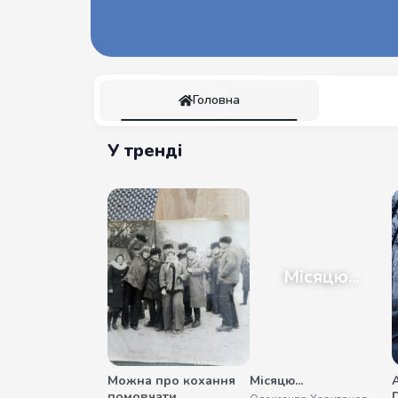
Головна
У тренді
Місяцю...
Можна про кохання
Місяцю...
помовчати