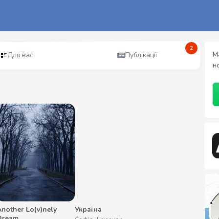
2
М
Для вас
Публікації
н
Another Lo(v)nely
Україна
Dream