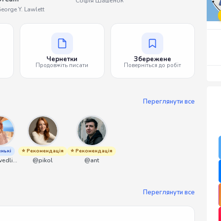
Софія Шашенок
eorge Y. Lawlett
Чернетки
Збережене
Продовжіть писати
Поверніться до робіт
Переглянути все
нькі
⭐ Рекомендація
⭐ Рекомендація
@spravedliwa
@pikol
@ant
Переглянути все