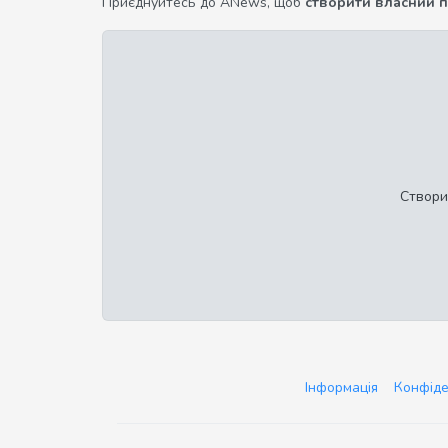
Приєднуйтесь до ANews, щоб
створити власний 
Створи
Інформація
Конфіде