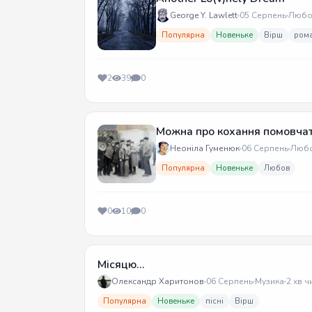
George Y. Lawlett
05 Серпень
Любо
Популярна
Новеньке
Вірш
ром
2
39
0
Можна про кохання помовча
Неоніла Гуменюк
06 Серпень
Люб
Популярна
Новеньке
Любов
0
10
0
Місяцю...
Олександр Харитонов
06 Серпень
Музика
2 хв ч
Популярна
Новеньке
пісні
Вірш