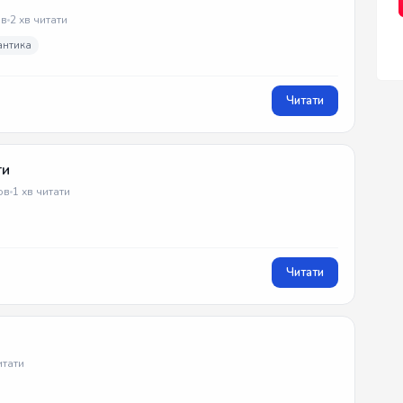
в
2 хв читати
антика
Читати
ти
ов
1 хв читати
Читати
итати