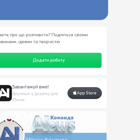
аєте про що розповісти? Поділіться своїми
овинами, ідеями та творчістю
Додати роботу
Завантажуй вже!
App Store
Зручніше у додатку для
iPhone
ANews Команда