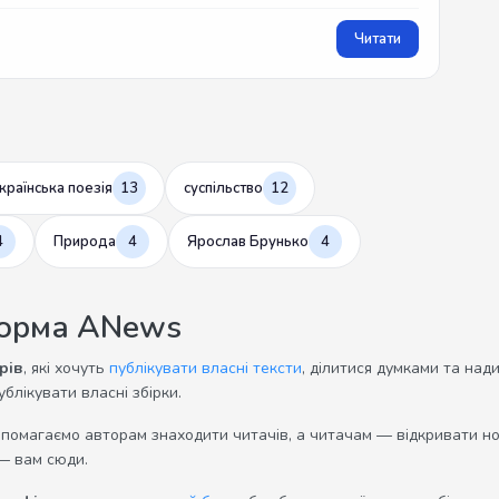
Читати
країнська поезія
13
суспільство
12
4
Природа
4
Ярослав Брунько
4
форма ANews
рів
, які хочуть
публікувати власні тексти
, ділитися думками та над
ублікувати власні збірки.
опомагаємо авторам знаходити читачів, а читачам — відкривати нов
— вам сюди.