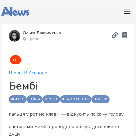
Ольга Лавриченко
1 років
14+
Вірш
/
Військове
Бембі
ЖИТТЯ
ВІЙНА
ФРОНТ
#САМОТНІСТЬ
ПОЕЗІЯ
пальця у рот не клади — відкусить по саму голову
оченятами Бембі проведено обшук, досліджено
душу