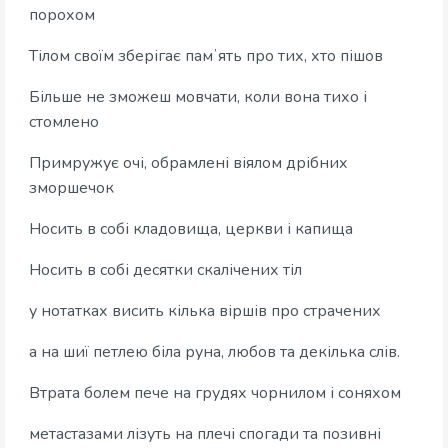
порохом
Тілом своїм зберігає памʼять про тих, хто пішов
Більше не зможеш мовчати, коли вона тихо і
стомлено
Примружує очі, обрамлені віялом дрібних
зморшечок
Носить в собі кладовища, церкви і капища
Носить в собі десятки скалічених тіл
у нотатках висить кілька віршів про страчених
а на шиї петлею біла руна, любов та декілька слів.
Втрата болем пече на грудях чорнилом і соняхом
метастазами лізуть на плечі спогади та позивні