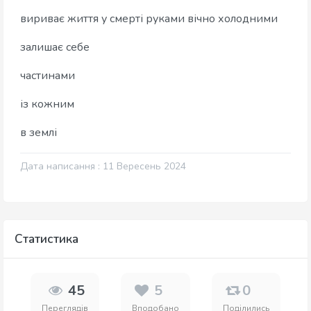
вириває життя у смерті руками вічно холодними
залишає себе
частинами
із кожним
в землі
Дата написання : 11 Вересень 2024
Статистика
45
5
0
Переглядів
Вподобано
Поділились