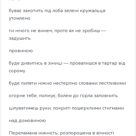
буває закотить під лоба зелені кружальця
утомлено
ти нічого не винен, проте як не зробиш —
задушить
провиною
буде дивитись в зіниці — провалишся в тартар від
сорому
буде пиляти ніжно нестерпно словами пестливими
огорне тебе, полікує, болем до горла заповнить
цілуватимеш руки, покриті пошерхлими стигмами
над домовиною
Переламана ніжність, розпорошена в вічності