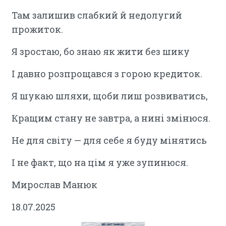
Там залишив слабкий й недолугий
прожиток.
Я зростаю, бо знаю як жити без шику
І давно розпрощався з горою кредиток.
Я шукаю шляхи, щоби лиш розвиватись,
Кращим стану не завтра, а нині змінюся.
Не для світу — для себе я буду мінятись
І не факт, що на цім я уже зупинюся.
Мирослав Манюк
18.07.2025