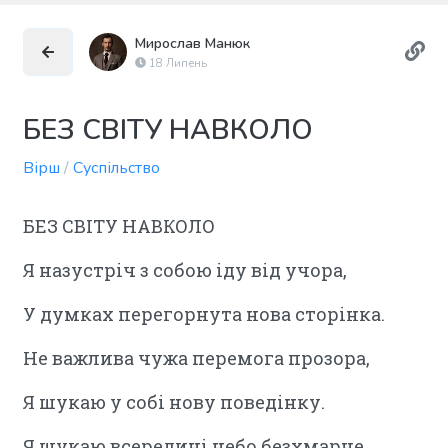
Мирослав Манюк
18 Липень
БЕЗ СВІТУ НАВКОЛО
Вірш
/
Суспільство
БЕЗ СВІТУ НАВКОЛО
Я назустріч з собою іду від учора,
У думках перегорнута нова сторінка.
Не важлива чужа перемога прозора,
Я шукаю у собі нову поведінку.
Я шукаю всередині небо безхмарне,