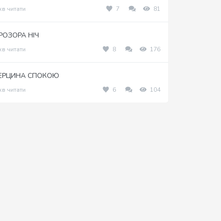
хв читати
7
81
РОЗОРА НІЧ
хв читати
8
176
ЕРЦИНА СПОКОЮ
хв читати
6
104