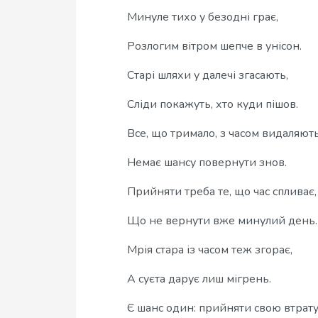
Минуле тихо у безодні грає,
Розлогим вітром шепче в унісон.
Старі шляхи у далечі згасають,
Сліди покажуть, хто куди пішов.
Все, що тримало, з часом видаляють
Немає шансу повернути знов.
Прийняти треба те, що час спливає,
Що не вернути вже минулий день.
Мрія стара із часом теж згорає,
А суєта дарує лиш мігрень.
Є шанс один: прийняти свою втрату