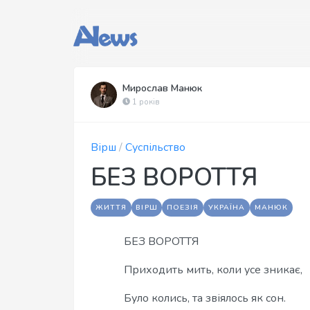
Мирослав Манюк
1 років
Вірш
/
Суспільство
БЕЗ ВОРОТТЯ
ЖИТТЯ
ВІРШ
ПОЕЗІЯ
УКРАЇНА
МАНЮК
БЕЗ ВОРОТТЯ
Приходить мить, коли усе зникає,
Було колись, та звіялось як сон.