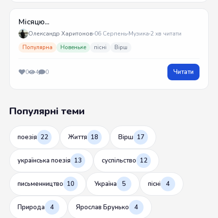
Місяцю...
Олександр Харитонов
06 Серпень
Музика
2 хв читати
Популярна
Новеньке
пісні
Вірш
Читати
0
4
0
Популярні теми
поезія
22
Життя
18
Вірш
17
українська поезія
13
суспільство
12
письменництво
10
Україна
5
пісні
4
Природа
4
Ярослав Брунько
4