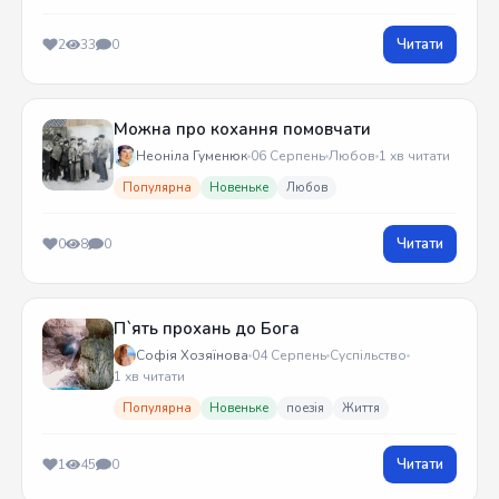
Читати
2
33
0
Можна про кохання помовчати
Неоніла Гуменюк
06 Серпень
Любов
1 хв читати
Популярна
Новеньке
Любов
Читати
0
8
0
П`ять прохань до Бога
Софія Хозяїнова
04 Серпень
Суспільство
1 хв читати
Популярна
Новеньке
поезія
Життя
Читати
1
45
0