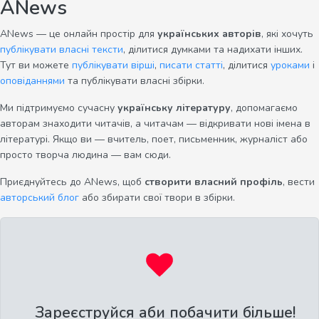
ANews
ANews — це онлайн простір для
українських авторів
, які хочуть
публікувати власні тексти
, ділитися думками та надихати інших.
Тут ви можете
публікувати вірші
,
писати статті
, ділитися
уроками
і
оповіданнями
та публікувати власні збірки.
Ми підтримуємо сучасну
українську літературу
, допомагаємо
авторам знаходити читачів, а читачам — відкривати нові імена в
літературі. Якщо ви — вчитель, поет, письменник, журналіст або
просто творча людина — вам сюди.
Приєднуйтесь до ANews, щоб
створити власний профіль
, вести
авторський блог
або збирати свої твори в збірки.
Зареєструйся аби побачити більше!