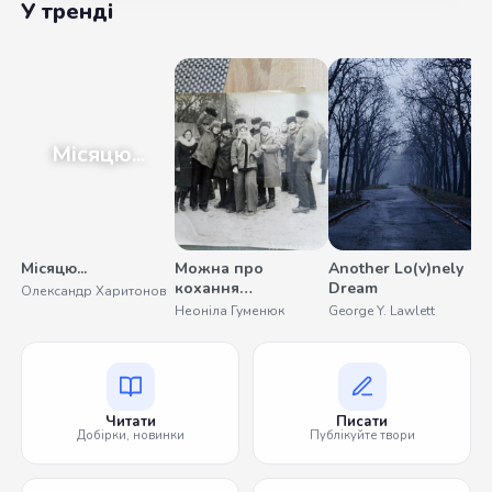
У тренді
Місяцю...
Місяцю...
Можна про
Another Lo(v)nely
У
кохання
Dream
Олександр Харитонов
С
помовчати
Неоніла Гуменюк
George Y. Lawlett
Читати
Писати
Добірки, новинки
Публікуйте твори