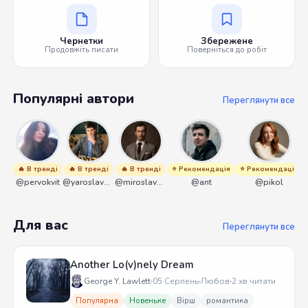
Чернетки
Збережене
Продовжіть писати
Поверніться до робіт
Популярні автори
Переглянути все
🔥 В тренді
🔥 В тренді
🔥 В тренді
⭐ Рекомендація
⭐ Рекомендація
@pervokvit
@yaroslavbrunko
@miroslavmaniyk
@ant
@pikol
Для вас
Переглянути все
Another Lo(v)nely Dream
George Y. Lawlett
05 Серпень
Любов
2 хв читати
Популярна
Новеньке
Вірш
романтика