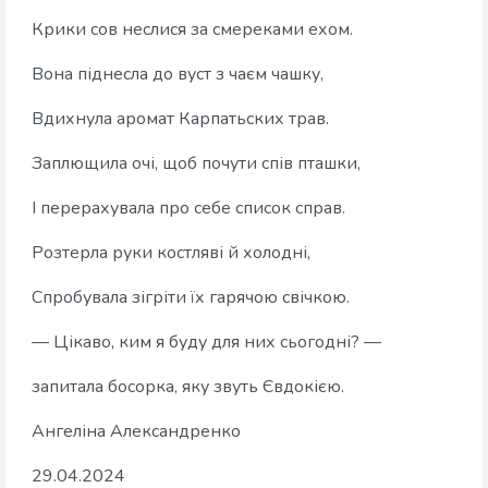
Крики сов неслися за смереками ехом.
Вона піднесла до вуст з чаєм чашку,
Вдихнула аромат Карпатьских трав.
Заплющила очі, щоб почути спів пташки,
І перерахувала про себе список справ.
Розтерла руки костляві й холодні,
Спробувала зігріти їх гарячою свічкою.
— Цікаво, ким я буду для них сьогодні? —
запитала босорка, яку звуть Євдокією.
Ангеліна Александренко
29.04.2024