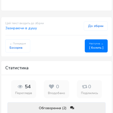
Цей текст входить до збірки
До збірки
Зазираючи в душу
← Попередня
Наступна →
Босорка
[ болить ]
Статистика
54
0
0
Переглядів
Вподобано
Поділились
Обговорення (2)