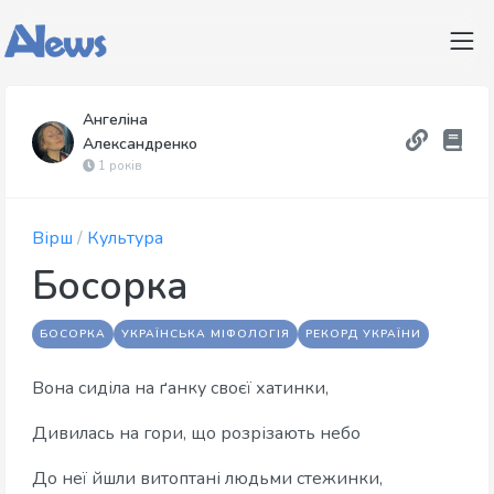
Ангеліна
Александренко
1 років
Вірш
/
Культура
Босорка
БОСОРКА
УКРАЇНСЬКА МІФОЛОГІЯ
РЕКОРД УКРАЇНИ
Вона сиділа на ґанку своєї хатинки,
Дивилась на гори, що розрізають небо
До неї йшли витоптані людьми стежинки,