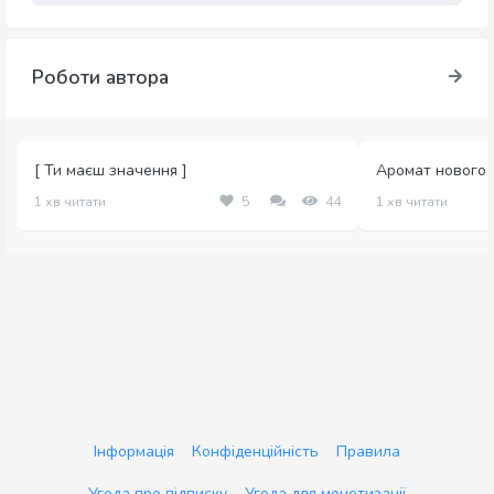
Роботи автора
[ Ти маєш значення ]
Аромат нового 
1 хв читати
5
44
1 хв читати
Інформація
Конфіденційність
Правила
Угода про підписку
Угода для монетизації