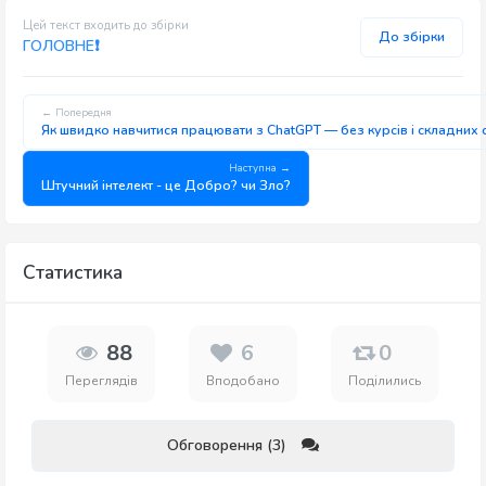
Цей текст входить до збірки
До збірки
ГОЛОВНЕ❗
← Попередня
Як швидко навчитися працювати з ChatGPT — без курсів і складних 
Наступна →
Штучний інтелект - це Добро? чи Зло?
Статистика
88
6
0
Переглядів
Вподобано
Поділились
Обговорення (3)