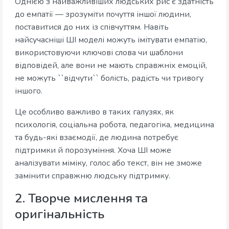
Однією з найважливіших людських рис є здатність
до емпатії — зрозуміти почуття іншої людини,
поставитися до них із співчуттям. Навіть
найсучасніші ШІ моделі можуть імітувати емпатію,
використовуючи ключові слова чи шаблони
відповідей, але вони не мають справжніх емоцій,
не можуть ``відчути`` болість, радість чи тривогу
іншого.
Це особливо важливо в таких галузях, як
психологія, соціальна робота, педагогіка, медицина
та будь-які взаємодії, де людина потребує
підтримки й порозуміння. Хоча ШІ може
аналізувати міміку, голос або текст, він не зможе
замінити справжню людську підтримку.
2. Творче мислення та
оригінальність