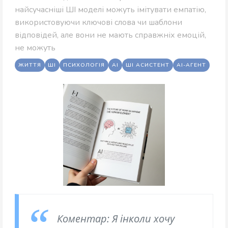
найсучасніші ШІ моделі можуть імітувати емпатію,
використовуючи ключові слова чи шаблони
відповідей, але вони не мають справжніх емоцій,
не можуть
ЖИТТЯ
ШІ
ПСИХОЛОГІЯ
AI
ШІ АСИСТЕНТ
AI-АГЕНТ
Коментар: Я інколи хочу