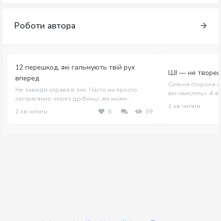
Роботи автора
12 перешкод, які гальмують твій рух
ШІ — не творец
вперед
Сильна сторона с
Не завжди справа в ліні. Часто ми просто
він «мислить». А в 
застрягаємо через дрібниці, які можн...
1 хв читати
2 хв читати
6
69