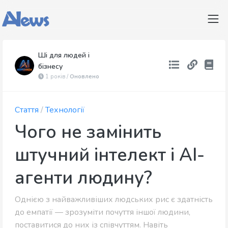
Ші для людей і
бізнесу
1 років /
Оновлено
Стаття
/
Технології
Чого не замінить
штучний інтелект і AI-
агенти людину?
Однією з найважливіших людських рис є здатність
до емпатії — зрозуміти почуття іншої людини,
поставитися до них із співчуттям. Навіть