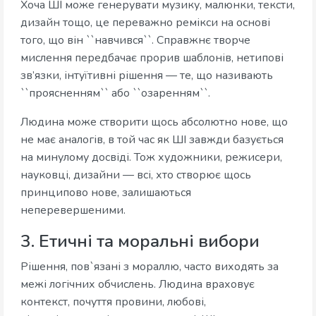
Хоча ШІ може генерувати музику, малюнки, тексти,
дизайн тощо, це переважно ремікси на основі
того, що він ``навчився``. Справжнє творче
мислення передбачає прорив шаблонів, нетипові
зв’язки, інтуїтивні рішення — те, що називають
``проясненням`` або ``озаренням``.
Людина може створити щось абсолютно нове, що
не має аналогів, в той час як ШІ завжди базується
на минулому досвіді. Тож художники, режисери,
науковці, дизайни — всі, хто створює щось
принципово нове, залишаються
неперевершеними.
3. Етичні та моральні вибори
Рішення, пов`язані з мораллю, часто виходять за
межі логічних обчислень. Людина враховує
контекст, почуття провини, любові,