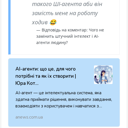
такого ШІ-агента аби він
замість мене на роботу
ходив 😂
Відповідь на коментар: Чого не
замінить штучний інтелект і AI-
агенти людину?
AI-агенти: що це, для чого
потрібні та як їх створити |
Юра Кот...
AI-агент — це інтелектуальна система, яка
здатна приймати рішення, виконувати завдання,
взаємодіяти з користувачем і навчатися з
досвіду. Це не просто чат-бот, а справжній
anews.com.ua
``помічник``, який може: