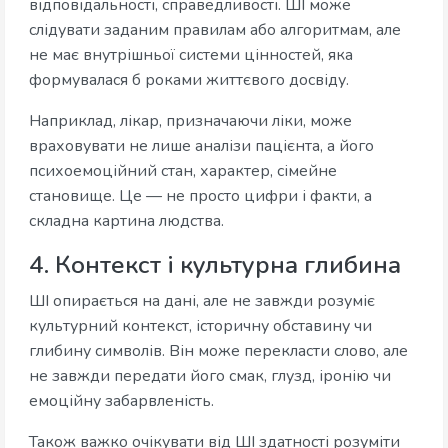
відповідальності, справедливості. ШІ може
слідувати заданим правилам або алгоритмам, але
не має внутрішньої системи цінностей, яка
формувалася б роками життєвого досвіду.
Наприклад, лікар, призначаючи ліки, може
враховувати не лише аналізи пацієнта, а його
психоемоційний стан, характер, сімейне
становище. Це — не просто цифри і факти, а
складна картина людства.
4. Контекст і культурна глибина
ШІ опирається на дані, але не завжди розуміє
культурний контекст, історичну обставину чи
глибину символів. Він може перекласти слово, але
не завжди передати його смак, глузд, іронію чи
емоційну забарвленість.
Також важко очікувати від ШІ здатності розуміти