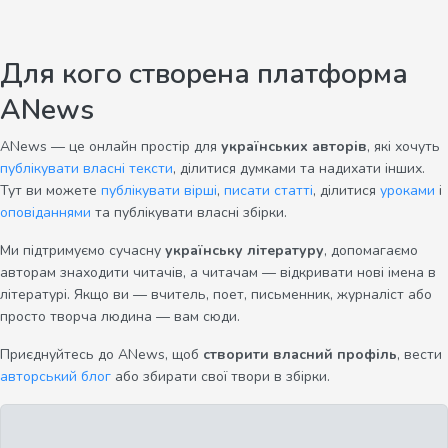
Для кого створена платформа
ANews
ANews — це онлайн простір для
українських авторів
, які хочуть
публікувати власні тексти
, ділитися думками та надихати інших.
Тут ви можете
публікувати вірші
,
писати статті
, ділитися
уроками
і
оповіданнями
та публікувати власні збірки.
Ми підтримуємо сучасну
українську літературу
, допомагаємо
авторам знаходити читачів, а читачам — відкривати нові імена в
літературі. Якщо ви — вчитель, поет, письменник, журналіст або
просто творча людина — вам сюди.
Приєднуйтесь до ANews, щоб
створити власний профіль
, вести
авторський блог
або збирати свої твори в збірки.