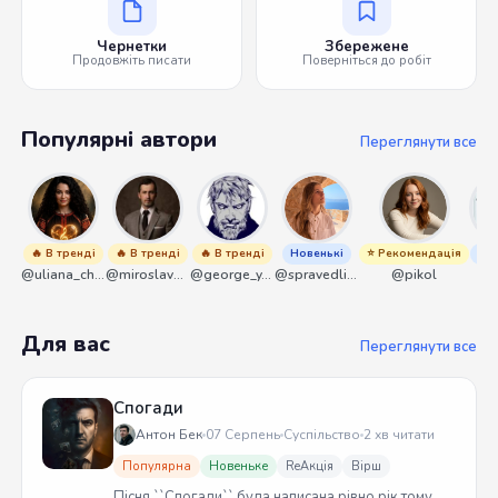
Чернетки
Збережене
Продовжіть писати
Поверніться до робіт
Популярні автори
Переглянути все
🔥 В тренді
🔥 В тренді
🔥 В тренді
Новенькі
⭐ Рекомендація
Нов
@uliana_chernenko
@miroslavmaniyk
@george_y_lawlett
@spravedliwa
@pikol
@s
Для вас
Переглянути все
Спогади
Антон Бек
07 Серпень
Суспільство
2 хв читати
Популярна
Новеньке
ReАкція
Вірш
Пісня ``Спогади`` була написана рівно рік тому.