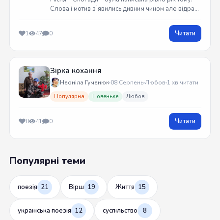
Слова і мотив зʼявились дивним чином але відразу
встиг записати на гітарі. Трек вийшов у жовтні
2025 року
Читати
1
47
0
Зірка кохання
Неоніла Гуменюк
08 Серпень
Любов
1 хв читати
Популярна
Новеньке
Любов
Читати
0
41
0
Популярні теми
поезія
21
Вірш
19
Життя
15
українська поезія
12
суспільство
8