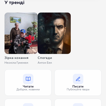
У тренді
Зірка кохання
Спогади
Неоніла Гуменюк
Антон Бек
Читати
Писати
Добірки, новинки
Публікуйте твори