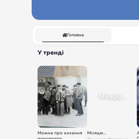
Головна
У тренді
Місяцю...
Можна про кохання
Місяцю...
помовчати