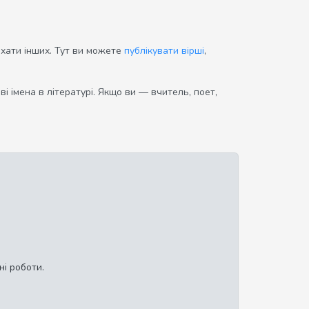
ихати інших. Тут ви можете
публікувати вірші
,
і імена в літературі. Якщо ви — вчитель, поет,
ні роботи.