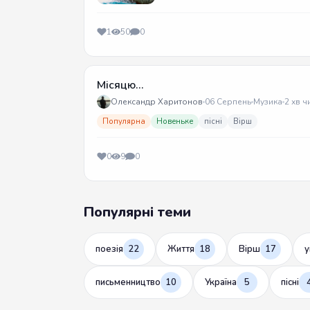
1
50
0
Місяцю...
Олександр Харитонов
06 Серпень
Музика
2 хв ч
Популярна
Новеньке
пісні
Вірш
0
9
0
Популярні теми
поезія
22
Життя
18
Вірш
17
у
письменництво
10
Україна
5
пісні