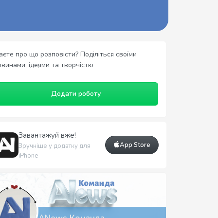
аєте про що розповісти? Поділіться своїми
овинами, ідеями та творчістю
Додати роботу
Завантажуй вже!
App Store
Зручніше у додатку для
iPhone
ANews Команда