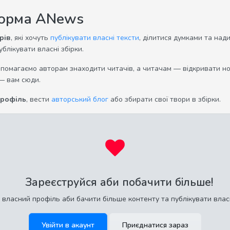
форма ANews
рів
, які хочуть
публікувати власні тексти
, ділитися думками та над
ублікувати власні збірки.
опомагаємо авторам знаходити читачів, а читачам — відкривати нов
— вам сюди.
профіль
, вести
авторський блог
або збирати свої твори в збірки.
Зареєструйся аби побачити більше!
 власний профіль аби бачити більше контенту та публікувати влас
Увійти в акаунт
Приєднатися зараз