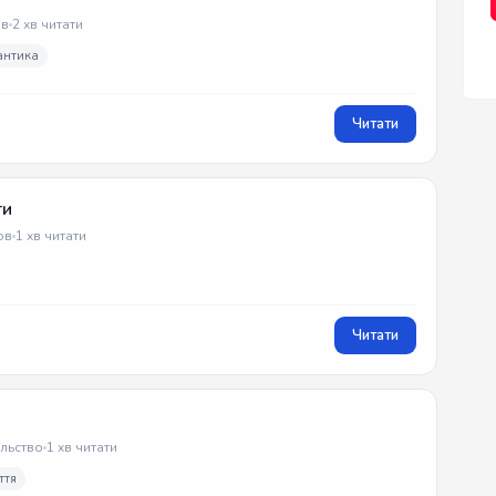
в
2 хв читати
антика
Читати
ти
ов
1 хв читати
Читати
ільство
1 хв читати
ття