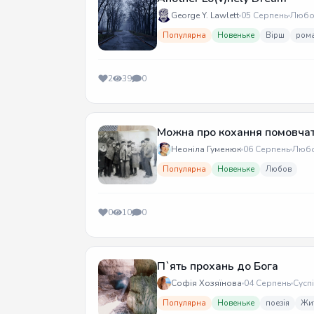
George Y. Lawlett
05 Серпень
Любо
Популярна
Новеньке
Вірш
ром
2
39
0
Можна про кохання помовча
Неоніла Гуменюк
06 Серпень
Люб
Популярна
Новеньке
Любов
0
10
0
П`ять прохань до Бога
Софія Хозяїнова
04 Серпень
Сусп
Популярна
Новеньке
поезія
Жи