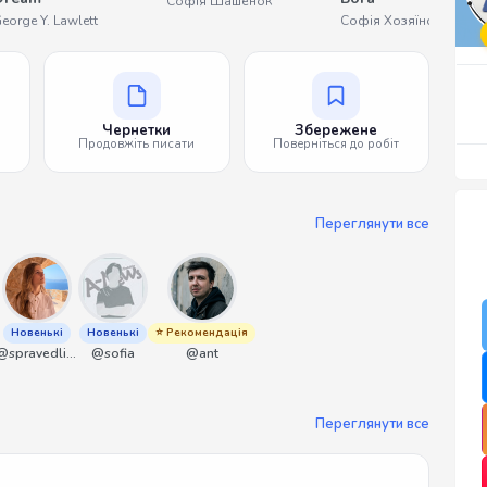
Софія Шашенок
eorge Y. Lawlett
Софія Хозяїнова
Чернетки
Збережене
Продовжіть писати
Поверніться до робіт
Переглянути все
Новенькі
Новенькі
⭐ Рекомендація
@spravedliwa
@sofia
@ant
Переглянути все