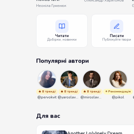
Олександр Харитонов
Неоніла Гуменюк
G
Читати
Писати
Добірки, новинки
Публікуйте твори
Популярні автори
🔥 В тренді
🔥 В тренді
🔥 В тренді
⭐ Рекомендація
@pervokvit
@yaroslavbrunko
@miroslavmaniyk
@pikol
Для вас
Another Lo(v)nely Dream