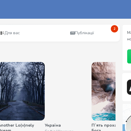
2
М
Для вас
Публікації
н
Another Lo(v)nely
Україна
П`ять прохань до
Dream
Бога