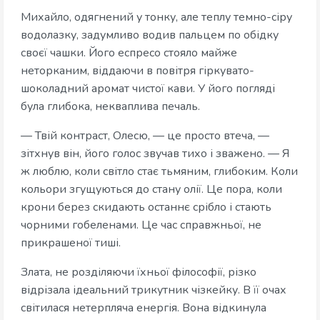
Михайло, одягнений у тонку, але теплу темно-сіру
водолазку, задумливо водив пальцем по обідку
своєї чашки. Його еспресо стояло майже
неторканим, віддаючи в повітря гіркувато-
шоколадний аромат чистої кави. У його погляді
була глибока, некваплива печаль.
— Твій контраст, Олесю, — це просто втеча, —
зітхнув він, його голос звучав тихо і зважено. — Я
ж люблю, коли світло стає тьмяним, глибоким. Коли
кольори згущуються до стану олії. Це пора, коли
крони берез скидають останнє срібло і стають
чорними гобеленами. Це час справжньої, не
прикрашеної тиші.
Злата, не розділяючи їхньої філософії, різко
відрізала ідеальний трикутник чізкейку. В її очах
світилася нетерпляча енергія. Вона відкинула