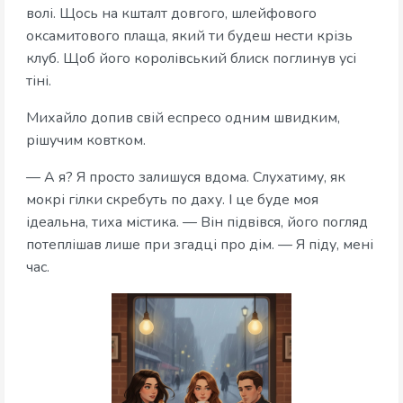
волі. Щось на кшталт довгого, шлейфового
оксамитового плаща, який ти будеш нести крізь
клуб. Щоб його королівський блиск поглинув усі
тіні.
Михайло допив свій еспресо одним швидким,
рішучим ковтком.
— А я? Я просто залишуся вдома. Слухатиму, як
мокрі гілки скребуть по даху. І це буде моя
ідеальна, тиха містика. — Він підвівся, його погляд
потеплішав лише при згадці про дім. — Я піду, мені
час.