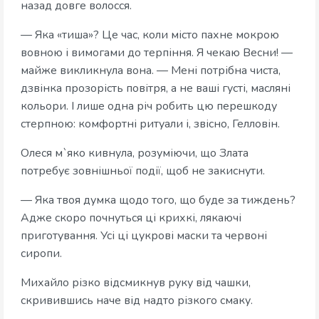
назад довге волосся.
— Яка «тиша»? Це час, коли місто пахне мокрою
вовною і вимогами до терпіння. Я чекаю Весни! —
майже викликнула вона. — Мені потрібна чиста,
дзвінка прозорість повітря, а не ваші густі, масляні
кольори. І лише одна річ робить цю перешкоду
стерпною: комфортні ритуали і, звісно, Гелловін.
Олеся м`яко кивнула, розуміючи, що Злата
потребує зовнішньої події, щоб не закиснути.
— Яка твоя думка щодо того, що буде за тиждень?
Адже скоро почнуться ці крихкі, лякаючі
приготування. Усі ці цукрові маски та червоні
сиропи.
Михайло різко відсмикнув руку від чашки,
скривившись наче від надто різкого смаку.