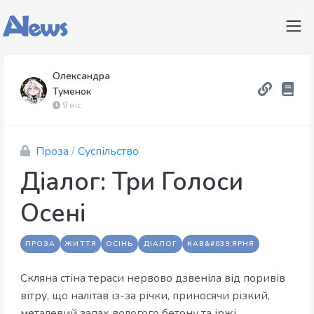
Олександра
Туменок
9 міс
Проза
/
Суспільство
Діалог: Три Голоси
Осені
ПРОЗА
ЖИТТЯ
ОСІНЬ
ДІАЛОГ
КАВ&#039;ЯРНЯ
Скляна стіна тераси нервово дзвеніла від поривів
вітру, що налітав із-за річки, приносячи різкий,
металевий запах вологого бетону та іржі.