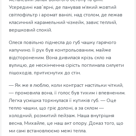
Усередині кав`ярні, де панував м’який жовтий
світлофільтр і аромат ванілі, над столом, де лежав
класичний карамельний чізкейк, завис теплий,
вершковий спокій.
Олеся повільно піднесла до губ чашку гарячого
капучино. Її рух був контрольованим, майже
відстороненим. Вона дивилася крізь скло на
вулицю, де нескінченна сірість поглинала силуети
пішоходів, притиснутих до стін.
— Як же я люблю, коли контраст настільки чіткий,
— промовила вона, її голос був тихим і впевненим.
Легка усмішка торкнулася її кутиків губ. — Оце
тепло чашки, що гріє долоні, а за склом —
холодний, розмитий пейзаж. Наша внутрішня
весна, Михайле, це наш акт опору. Доказ того, що
ми самі встановлюємо межі тепла.