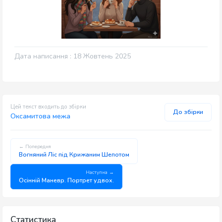
Дата написання : 18 Жовтень 2025
Цей текст входить до збірки
До збірки
Оксамитова межа
← Попередня
Вогняний Ліс під Крижаним Шепотом
Наступна →
Осінній Маневр. Портрет удвох.
Статистика