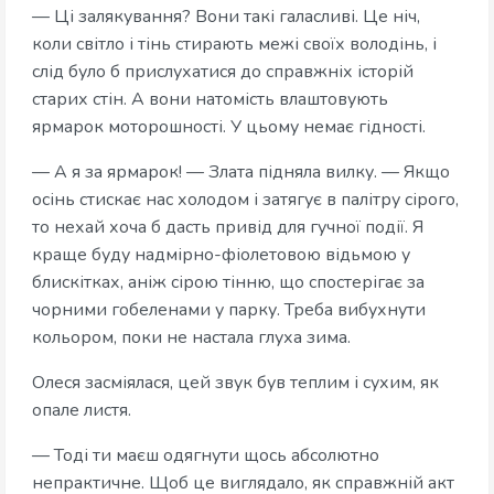
— Ці залякування? Вони такі галасливі. Це ніч,
коли світло і тінь стирають межі своїх володінь, і
слід було б прислухатися до справжніх історій
старих стін. А вони натомість влаштовують
ярмарок моторошності. У цьому немає гідності.
— А я за ярмарок! — Злата підняла вилку. — Якщо
осінь стискає нас холодом і затягує в палітру сірого,
то нехай хоча б дасть привід для гучної події. Я
краще буду надмірно-фіолетовою відьмою у
блискітках, аніж сірою тінню, що спостерігає за
чорними гобеленами у парку. Треба вибухнути
кольором, поки не настала глуха зима.
Олеся засміялася, цей звук був теплим і сухим, як
опале листя.
— Тоді ти маєш одягнути щось абсолютно
непрактичне. Щоб це виглядало, як справжній акт