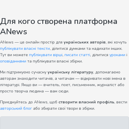
Для кого створена платформа
ANews
ANews — це онлайн простір для
українських авторів
, які хочуть
публікувати власні тексти
, ділитися думками та надихати інших.
Тут ви можете
публікувати вірші
,
писати статті
, ділитися
уроками
і
оповіданнями
та публікувати власні збірки.
Ми підтримуємо сучасну
українську літературу
, допомагаємо
авторам знаходити читачів, а читачам — відкривати нові імена в
літературі. Якщо ви — вчитель, поет, письменник, журналіст або
просто творча людина — вам сюди.
Приєднуйтесь до ANews, щоб
створити власний профіль
, вести
авторський блог
або збирати свої твори в збірки.