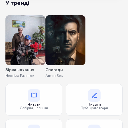
У тренді
Зірка кохання
Спогади
Неоніла Гуменюк
Антон Бек
Читати
Писати
Добірки, новинки
Публікуйте твори