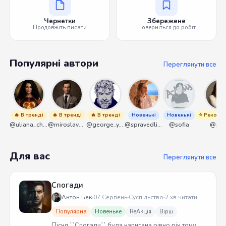
Чернетки
Збережене
Продовжіть писати
Поверніться до робіт
Популярні автори
Переглянути все
🔥 В тренді
🔥 В тренді
🔥 В тренді
Новенькі
Новенькі
⭐ Рекоме
@uliana_chernenko
@miroslavmaniyk
@george_y_lawlett
@spravedliwa
@sofia
@pik
Для вас
Переглянути все
Спогади
Антон Бек
07 Серпень
Суспільство
2 хв читати
Популярна
Новеньке
ReАкція
Вірш
Пісня ``Спогади`` була написана рівно рік тому.