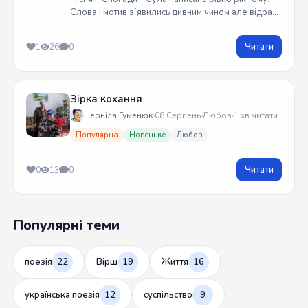
Слова і мотив зʼявились дивним чином але відразу
встиг записати на гітарі. Трек вийшов у жовтні
2025 року
Читати
1
26
0
Зірка кохання
Неоніла Гуменюк
08 Серпень
Любов
1 хв читати
Популярна
Новеньке
Любов
Читати
0
13
0
Популярні теми
поезія
22
Вірш
19
Життя
16
українська поезія
12
суспільство
9