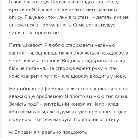
Гачок-експозиція.Перші кілька відсотків тексту -
критичні. Я більше не починаю з нейтрального
опису. Я шукаю «помилку в системі» - деталь, яка не
вписується в нормальність. Саме вона змушує
читача насторожитися.
Петлі цікавості.Я люблю створювати маленькі
запитання, відповідь на які з’являється не одразу, а
через кілька сторінок. Водночас відкривається ще
більше питання. Це створює ефект руху: читач
хоче «закрити петлю», але щоразу входить у нову.
Емоційні дрейфи.Коли сюжет сповільнюється, я не
вважаю це проблемою. Я просто змінюю тип гачка.
Замість події - внутрішній конфлікт.Наприклад:
«Він посміхався, але в думках уже прощався з цією
людиною».Це теж напруга. Просто іншого типу.
4. Вправи, які реально працюють