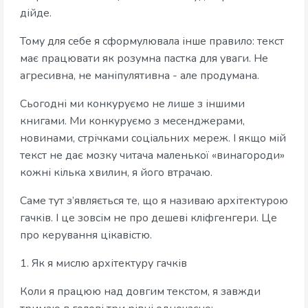
дійде.
Тому для себе я сформулювала інше правило: текст
має працювати як розумна пастка для уваги. Не
агресивна, не маніпулятивна - але продумана.
Сьогодні ми конкуруємо не лише з іншими
книгами. Ми конкуруємо з месенджерами,
новинами, стрічками соціальних мереж. І якщо мій
текст не дає мозку читача маленької «винагороди»
кожні кілька хвилин, я його втрачаю.
Саме тут з’являється те, що я називаю архітектурою
гачків. І це зовсім не про дешеві кліфгенгери. Це
про керування цікавістю.
1. Як я мислю архітектуру гачків
Коли я працюю над довгим текстом, я завжди