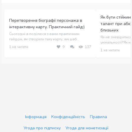
Як бути стійким 
Перетворення біографії персонажа в
талант при абю
інтерактивну карту. Практичний гайд:)
близьких
Сьогодні я поділюся з вами практичним
Як не зневіритись
гайдом, як створити таку карту, які шаб...
унікальності?Як на
1 хв читати
9
137
1 хв читати
Інформація
Конфіденційність
Правила
Угода про підписку
Угода для монетизації