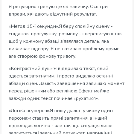
Я регулярно треную це як навичку. Ось три
вправи, які дають відчутний результат.
«Метод 15-ї секунди».Я беру спокійну сцену -
сніданок, прогулянку, розмову - і переписую її так,
щоб у кожному абзаці з’являлася деталь, яка
викликає підозру. Я не називаю проблему прямо,
але створюю фонову тривогу.
«Контрастний душ».Я відкриваю текст, який
здається затягнутим, і просто видаляю останні
абзаци сцен. Замість завершення залишаю момент
перед рішенням або реплікою.Ефект майже
завжди один: текст починає «рухатися».
«Логіка всупереч».Я пишу діалог, у якому один
персонаж ставить прямі запитання, а інший
відповідає логічно - але так, що ситуація лише
заплутується.Ідеальний результат: наприкінці