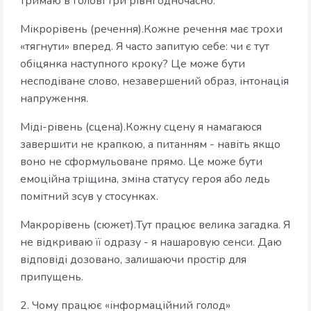
тримаю в голові три рівні одночасно:
Мікрорівень (речення).Кожне речення має трохи
«тягнути» вперед. Я часто запитую себе: чи є тут
обіцянка наступного кроку? Це може бути
несподіване слово, незавершений образ, інтонація
напруження.
Міді-рівень (сцена).Кожну сцену я намагаюся
завершити не крапкою, а питанням - навіть якщо
воно не сформульоване прямо. Це може бути
емоційна тріщина, зміна статусу героя або ледь
помітний зсув у стосунках.
Макрорівень (сюжет).Тут працює велика загадка. Я
не відкриваю її одразу - я нашаровую сенси. Даю
відповіді дозовано, залишаючи простір для
припущень.
2. Чому працює «інформаційний голод»