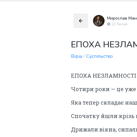
Мирослав Ма
22 Лютий
ЕПОХА НЕЗЛА
Вірш
/
Суспільство
ЕПОХА НЕЗЛАМНОСТІ
Чотири роки — це уже 
Яка тепер складає наш
Спочатку йшли крізь п
Дрижали вікна, сипал