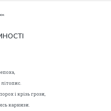
нюк
МНОСТІ
епоха,
 літопис.
орох і крізь грози,
ись карнизи.