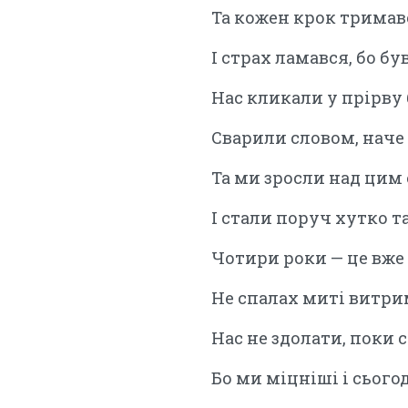
Та кожен крок тримавс
І страх ламався, бо бу
Нас кликали у прірву
Сварили словом, наче
Та ми зросли над ци
І стали поруч хутко т
Чотири роки — це вже
Не спалах миті витри
Нас не здолати, поки 
Бо ми міцніші і сьогод