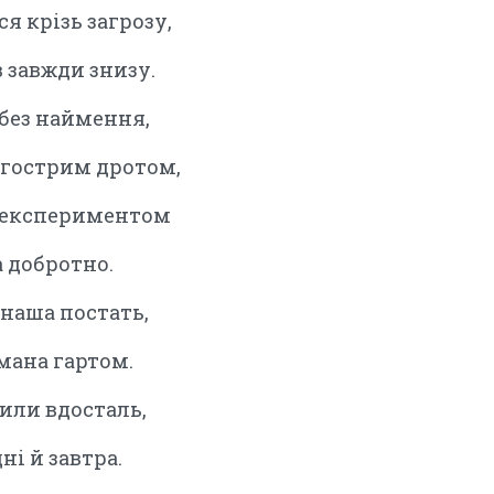
я крізь загрозу,
в завжди знизу.
 без наймення,
 гострим дротом,
м експериментом
а добротно.
 наша постать,
мана гартом.
сили вдосталь,
ні й завтра.