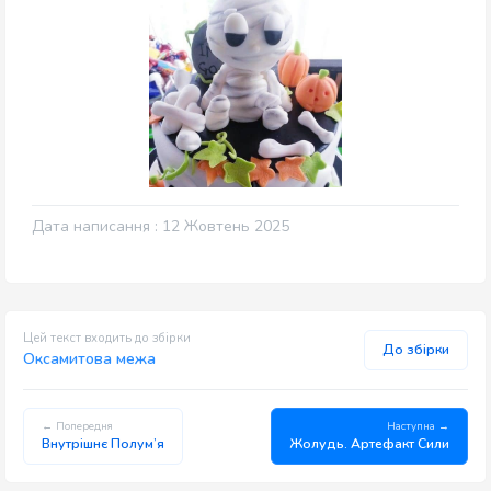
Дата написання : 12 Жовтень 2025
Цей текст входить до збірки
До збірки
Оксамитова межа
← Попередня
Наступна →
Внутрішнє Полум’я
Жолудь. Артефакт Сили