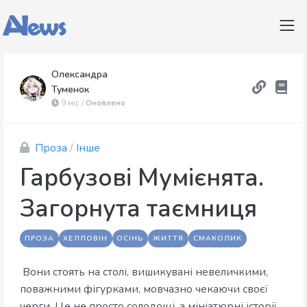
Олександра
Туменок
9 міс /
Оновлено
Проза
/
Інше
Гарбузові Мумієнята.
Загорнута таємниця
ПРОЗА
ХЕЛЛОВІН
ОСІНЬ
ЖИТТЯ
СМАКОЛИК
Вони стоять на столі, вишикувані невеличкими,
поважними фігурками, мовчазно чекаючи своєї
черги. Це не просто солодощі, а мініатюрні історії,