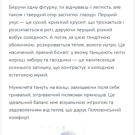
Беручи одну фігурку, ти відчуваєш її легкість, але
також і твердий опір застиглої глазурі. Перший
укус — це сухий, крихкий хрускіт, що тріскається і
розсипається в роті, даруючи перший, різкий
вибух солодкості. А потім, за цією тендітною
оболонкою, розкривається тепле, вологе нутро. Це
насичений, пряний бісквіт, у якому танцюють ноти
кориці, імбиру та гвоздики — це квінтесенція
осіннього затишку, що контрастує з холодною
естетикою мумій.
Мумієнята тануть на язиці, залишаючи після себе
тривалий, зігріваючий післясмак прянощів. Це
ідеальний баланс між візуальною інтригою та
задоволенням від тепла, що дарує Гелловінський
комфорт.