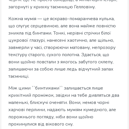
загорнуті у крихку таємницю Гелловіну.
Кожна мумія — це яскраво-помаранчева кулька,
що слугує серцевиною, але вона майже повністю
зникла під бинтами. Тонкі, нерівні стрічки білої
цукрової глазурі, нанесені хаотично, але щільно,
завмерли у часі, створюючи матовану, непрозору
текстуру старого, сухого полотна. Здається, що
вони щойно повстали з якогось забутого склепу,
залишаючи за собою лише ледь відчутний запах
таємниці.
Між цими ``бинтиками`` залишається лише
крихітний проміжок, звідки на тебе дивляться два
маленькі, блискучі оченяти. Вони, немов чорні
харчові перлини, надають муміям кумедного, але
порожнього погляду, ніби вони щойно
прокинулися від вікового сну.