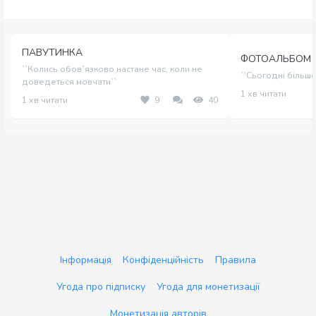
ПАВУТИНКА
ФОТОАЛЬБОМ
``Колись обов`язково настане час, коли не
``Сьогодні більше
доведеться мовчати``
1 хв читати
1 хв читати
9
40
Інформація
Конфіденційність
Правила
Угода про підписку
Угода для монетизації
Монетизація авторів