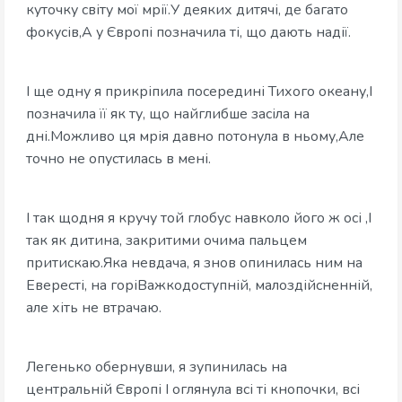
куточку світу мої мрії.У деяких дитячі, де багато
фокусів,А у Європі позначила ті, що дають надії.
І ще одну я прикріпила посередині Тихого океану,І
позначила її як ту, що найглибше засіла на
дні.Можливо ця мрія давно потонула в ньому,Але
точно не опустилась в мені.
І так щодня я кручу той глобус навколо його ж осі ,І
так як дитина, закритими очима пальцем
притискаю.Яка невдача, я знов опинилась ним на
Евересті, на горіВажкодоступній, малоздійсненній,
але хіть не втрачаю.
Легенько обернувши, я зупинилась на
центральній Європі І оглянула всі ті кнопочки, всі