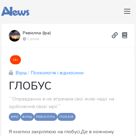
Ревіолла (Іра)
1 років
14+
Вірш
/
Психологія і відносини
ГЛОБУС
``Оправданно я не втрачала свої живі надії на
здійснення своєї мрії``
МРІЇ
ВІРШ
РЕВІОЛЛА
ПОЕЗІЯ
Я кнопки закріплюю на глобусі,Де в кожному