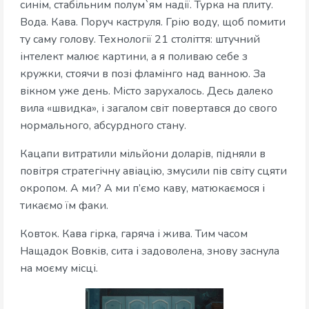
синім, стабільним полум`ям надії. Турка на плиту.
Вода. Кава. Поруч каструля. Грію воду, щоб помити
ту саму голову. Технології 21 століття: штучний
інтелект малює картини, а я поливаю себе з
кружки, стоячи в позі фламінго над ванною. За
вікном уже день. Місто зарухалось. Десь далеко
вила «швидка», і загалом світ повертався до свого
нормального, абсурдного стану.
Кацапи витратили мільйони доларів, підняли в
повітря стратегічну авіацію, змусили пів світу сцяти
окропом. А ми? А ми п’ємо каву, матюкаємося і
тикаємо їм факи.
Ковток. Кава гірка, гаряча і жива. Тим часом
Нащадок Вовків, сита і задоволена, знову заснула
на моєму місці.