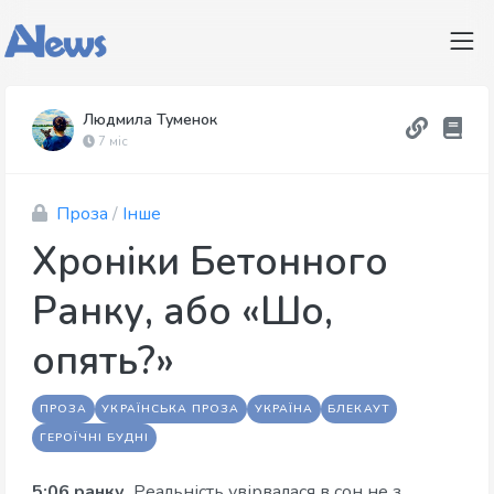
Людмила Туменок
7 міс
Проза
/
Інше
Хроніки Бетонного
Ранку, або «Шо,
опять?»
ПРОЗА
УКРАЇНСЬКА ПРОЗА
УКРАЇНА
БЛЕКАУТ
ГЕРОЇЧНІ БУДНІ
5:06 ранку.
Реальність увірвалася в сон не з