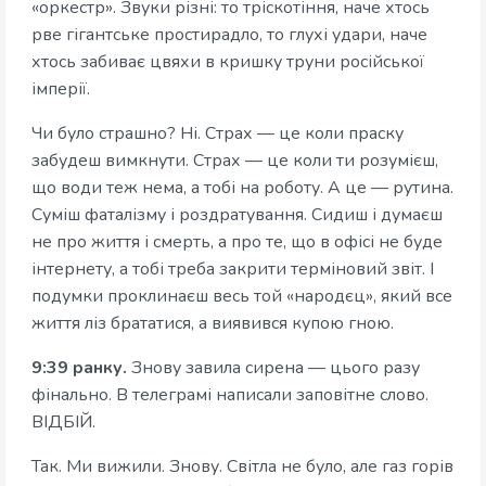
«оркестр». Звуки різні: то тріскотіння, наче хтось
рве гігантське простирадло, то глухі удари, наче
хтось забиває цвяхи в кришку труни російської
імперії.
Чи було страшно? Ні. Страх — це коли праску
забудеш вимкнути. Страх — це коли ти розумієш,
що води теж нема, а тобі на роботу. А це — рутина.
Суміш фаталізму і роздратування. Сидиш і думаєш
не про життя і смерть, а про те, що в офісі не буде
інтернету, а тобі треба закрити терміновий звіт. І
подумки проклинаєш весь той «народєц», який все
життя ліз брататися, а виявився купою гною.
9:39 ранку.
Знову завила сирена — цього разу
фінально. В телеграмі написали заповітне слово.
ВІДБІЙ.
Так. Ми вижили. Знову. Світла не було, але газ горів