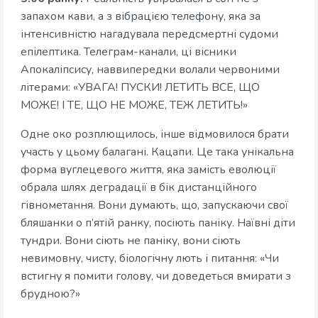
запахом кави, а з вібрацією телефону, яка за
інтенсивністю нагадувала передсмертні судоми
епілептика. Телеграм-канали, ці вісники
Апокаліпсису, наввипередки волали червоними
літерами: «УВАГА! ПУСКИ! ЛЕТИТЬ ВСЕ, ЩО
МОЖЕ! І ТЕ, ЩО НЕ МОЖЕ, ТЕЖ ЛЕТИТЬ!»
Одне око розплющилось, інше відмовилося брати
участь у цьому балагані. Кацапи. Це така унікальна
форма вуглецевого життя, яка замість еволюції
обрала шлях деградації в бік дистанційного
гівнометання. Вони думають, що, запускаючи свої
бляшанки о п’ятій ранку, посіють паніку. Наївні діти
тундри. Вони сіють не паніку, вони сіють
невимовну, чисту, біологічну лють і питання: «Чи
встигну я помити голову, чи доведеться вмирати з
брудною?»