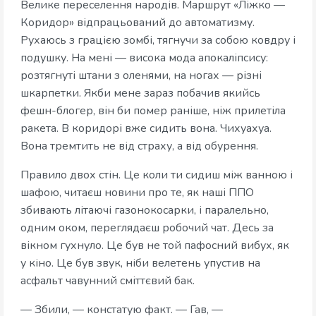
Велике переселення народів. Маршрут «Ліжко —
Коридор» відпрацьований до автоматизму.
Рухаюсь з грацією зомбі, тягнучи за собою ковдру і
подушку. На мені — висока мода апокаліпсису:
розтягнуті штани з оленями, на ногах — різні
шкарпетки. Якби мене зараз побачив якийсь
фешн-блогер, він би помер раніше, ніж прилетіла
ракета. В коридорі вже сидить вона. Чихуахуа.
Вона тремтить не від страху, а від обурення.
Правило двох стін. Це коли ти сидиш між ванною і
шафою, читаєш новини про те, як наші ППО
збивають літаючі газонокосарки, і паралельно,
одним оком, переглядаєш робочий чат. Десь за
вікном гухнуло. Це був не той пафосний вибух, як
у кіно. Це був звук, ніби велетень упустив на
асфальт чавунний сміттєвий бак.
— Збили, — констатую факт. — Гав, —