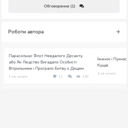
Обговорення (1)
Роботи автора
Парасольки: Флот Невдалого Десанту,
Їжачок і Пухна
або Як Людство Вигадало Особисті
Кущів
Вітрильники і Програло Битву з Дощем
1 хв читати
1 хв читати
11
140