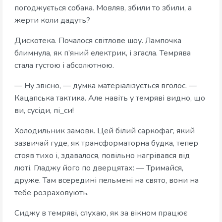
погоджується собака. Мовляв, збили то збили, а
жерти коли дадуть?
Дискотека. Почалося світлове шоу. Лампочка
блимнула, як п’яний електрик, і згасла. Темрява
стала густою і абсолютною.
— Ну звісно, — думка матеріалізується вголос. —
Кацапська тактика. Але навіть у темряві видно, що
ви, сусіди, пі_си!
Холодильник замовк. Цей білий саркофаг, який
зазвичай гуде, як трансформаторна будка, тепер
стояв тихо і, здавалося, повільно нагрівався від
люті. Гладжу його по дверцятах: — Тримайся,
друже. Там всередині пельмені на свято, вони на
тебе розраховують.
Сиджу в темряві, слухаю, як за вікном працює