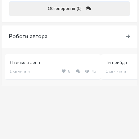
Обговорення (0)
Роботи автора
Літечко в зеніті
Ти прийди
1 хв читати
8
45
1 хв читати