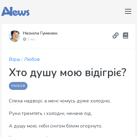
Неоніла Гуменюк
2 міс
Вірш
/
Любов
Хто душу мою відігріє?
ЛЮБОВ
Спека надворі. а мені чомусь дуже холодно,
Руки тремтять і холодні, неначе лід,
А душу мою, ніби снігом білим огорнуто,