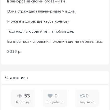
Її заморозив своїми словами ти.
Вона страждає і плаче-ридає у відчаї,
Може її відігріє ще хтось колись?
Тоді надії, любові й тепла побільшає,
Бо віриться - справжні чоловіки ще не перевелись.
2016 р.
Статистика
53
0
0
Переглядів
Вподобано
Поділились