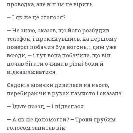
проводка, але він їм не вірить.
— І як же це сталося?
— Не знаю, сказав, що його розбудив
телефон, і прокинувшись, на першому
поверсі побачив був вогонь, і дим уже
всюди, — і тут вона побачила, що він
почав бігати очима в різні боки й
відкашлюватися.
Євдокія мовчки дивилася на нього,
перебираючи в руках намисто і сказала:
— Їдьте назад, — і підвелася.
— А як же допомогти? – Трохи грубим
голосом запитав він.