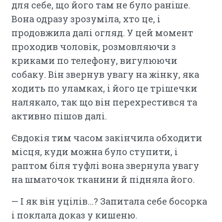
для себе, що його там не було раніше.
Вона одразу зрозуміла, хто це, і
продовжила далі огляд. У цей момент
проходив чоловік, розмовляючи з
криками по телефону, вигулюючи
собаку. Він звернув увагу на жінку, яка
ходить по уламках, і його це трішечки
налякало, так що він перехрестився та
активно пішов далі.
Євдокія тим часом закінчила обходити
місця, куди можна було ступити, і
раптом біля туфлі вона звернула увагу
на шматочок тканини й підняла його.
— І як він уцілів...? Запитала себе босорка
і поклала доказ у кишеню.