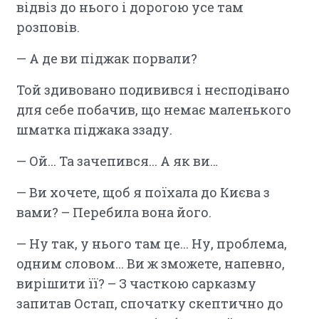
відвіз до нього і дорогою усе там
розповів.
— А де ви піджак порвали?
Той здивовано подивився і несподівано
для себе побачив, що немає маленького
шматка піджака ззаду.
— Ой... Та зачепився... А як ви…
— Ви хочете, щоб я поїхала до Києва з
вами? – Перебила вона його.
— Ну так, у нього там це... Ну, проблема,
одним словом... Ви ж зможете, напевно,
вирішити її? – З часткою сарказму
запитав Остап, спочатку скептично до