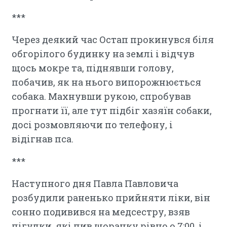
***
Через деякий час Остап прокинувся біля
обгорілого будинку на землі і відчув
щось мокре та, піднявши голову,
побачив, як на нього випорожнюється
собака. Махнувши рукою, спробував
прогнати її, але тут підбіг хазяїн собаки,
досі розмовляючи по телефону, і
відігнав пса.
***
Наступного дня Павла Павловича
розбудили раненько прийняти ліки, він
сонно подивився на медсестру, взяв
пігулки, які пив щоранку рівно о 7:00, і