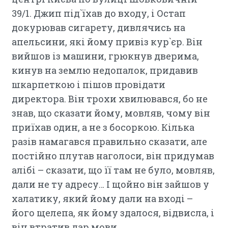
39/1. Джип під`їхав до входу, і Остап
докурював сигарету, дивлячись на
апельсини, які йому привіз кур`єр. Він
вийшов із машини, грюкнув дверима,
кинув на землю недопалок, придавив
шкарпеткою і пішов провідати
директора. Він трохи хвилювався, бо не
знав, що сказати йому, мовляв, чому він
приїхав один, а не з босоркою. Кілька
разів намагався правильно сказати, але
постійно плутав наголоси, він придумав
алібі – сказати, що її там не було, мовляв,
дали не ту адресу… І щойно він зайшов у
халатику, який йому дали на вході –
його щелепа, як йому здалося, відвисла, і
він втратив дар мови.