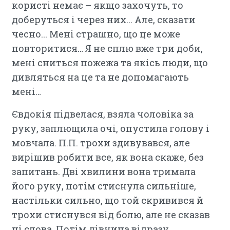
користі немає – якщо захочуть, то
доберуться і через них... Але, сказати
чесно... Мені страшно, що це може
повторитися… Я не сплю вже три доби,
мені сниться пожежа та якісь люди, що
дивляться на це та не допомагають
мені…
Євдокія підвелася, взяла чоловіка за
руку, заплющила очі, опустила голову і
мовчала. П.П. трохи здивувався, але
вирішив робити все, як вона скаже, без
запитань. Дві хвилини вона тримала
його руку, потім стиснула сильніше,
настільки сильно, що той скривився й
трохи стиснувся від болю, але не сказав
ні слова. Потім дівчина відразу