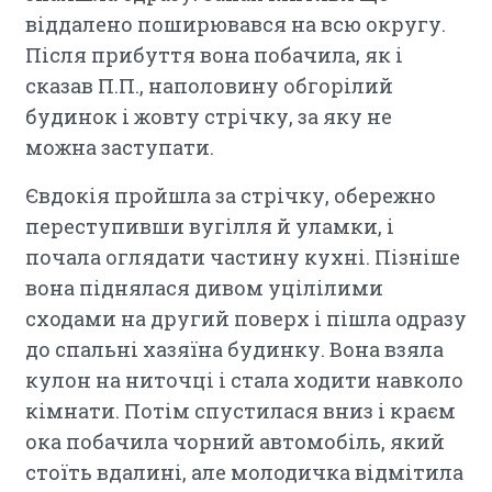
віддалено поширювався на всю округу.
Після прибуття вона побачила, як і
сказав П.П., наполовину обгорілий
будинок і жовту стрічку, за яку не
можна заступати.
Євдокія пройшла за стрічку, обережно
переступивши вугілля й уламки, і
почала оглядати частину кухні. Пізніше
вона піднялася дивом уцілілими
сходами на другий поверх і пішла одразу
до спальні хазяїна будинку. Вона взяла
кулон на ниточці і стала ходити навколо
кімнати. Потім спустилася вниз і краєм
ока побачила чорний автомобіль, який
стоїть вдалині, але молодичка відмітила