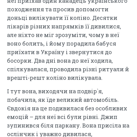
неї приїхав один канадець українського
походження та просив допомогти
доньці вилікувати її коліно. Десятки
лікарів різних напрямків її дивилися,
але ніхто не міг зрозуміти, чому в неї
воно болить, і йому порадила бабуся
приїхати в Україну і звернутися до
босорки. Два дні вона до неї ходила,
спілкувалася, проводила різні ритуали й
врешті-решт коліно вилікувала.
І тут вона, виходячи на подвір`я,
побачила, як їде великий автомобіль.
Євдокія на це подивилася без особливих
емоцій – для неї всі були рівні. Джип
зупинився біля паркану. Вона присіла на
ослінчик і уважно дивилася,