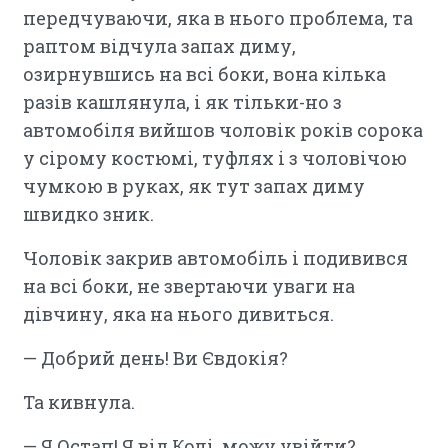
передчуваючи, яка в нього проблема, та
раптом відчула запах диму,
озирнувшись на всі боки, вона кілька
разів кашлянула, і як тільки-но з
автомобіля вийшов чоловік років сорока
у сірому костюмі, туфлях і з чоловічою
чумкою в руках, як тут запах диму
швидко зник.
Чоловік закрив автомобіль і подивився
на всі боки, не звертаючи уваги на
дівчину, яка на нього дивиться.
— Добрий день! Ви Євдокія?
Та кивнула.
— Я Остап! Я від Колі, можу увійти?