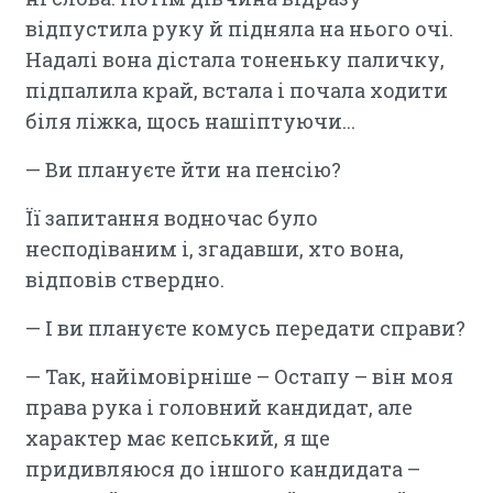
відпустила руку й підняла на нього очі.
Надалі вона дістала тоненьку паличку,
підпалила край, встала і почала ходити
біля ліжка, щось нашіптуючи...
— Ви плануєте йти на пенсію?
Її запитання водночас було
несподіваним і, згадавши, хто вона,
відповів ствердно.
— І ви плануєте комусь передати справи?
— Так, найімовірніше – Остапу – він моя
права рука і головний кандидат, але
характер має кепський, я ще
придивляюся до іншого кандидата –