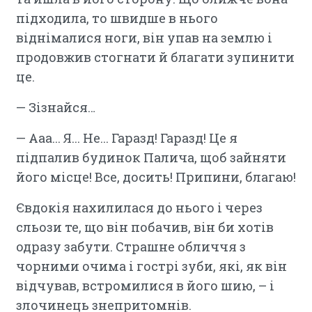
підходила, то швидше в нього
віднімалися ноги, він упав на землю і
продовжив стогнати й благати зупинити
це.
— Зізнайся…
— Ааа... Я... Не... Гаразд! Гаразд! Це я
підпалив будинок Палича, щоб зайняти
його місце! Все, досить! Припини, благаю!
Євдокія нахилилася до нього і через
сльози те, що він побачив, він би хотів
одразу забути. Страшне обличчя з
чорними очима і гострі зуби, які, як він
відчував, встромилися в його шию, – і
злочинець знепритомнів.