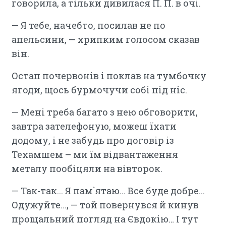
говорила, а тільки дивилася П. П. в очі.
— Я тебе, начебто, посилав не по
апельсини, — хрипким голосом сказав
він.
Остап почервонів і поклав на тумбочку
ягоди, щось бурмочучи собі під ніс.
— Мені треба багато з нею обговорити,
завтра зателефоную, можеш їхати
додому, і не забудь про договір із
Техамшем – ми їм відвантаження
металу пообіцяли на вівторок.
— Так-так... Я пам`ятаю... Все буде добре...
Одужуйте..., — той повернувся й кинув
прощальний погляд на Євдокію… І тут