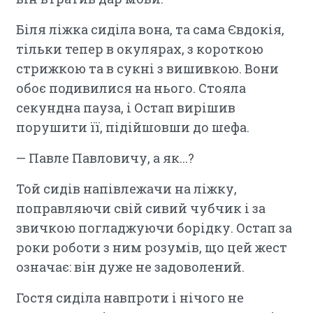
Біля ліжка сиділа вона, та сама Євдокія,
тільки тепер в окулярах, з короткою
стрижкою та в сукні з вишивкою. Вони
обоє подивилися на нього. Стояла
секундна пауза, і Остап вирішив
порушити її, підійшовши до шефа.
— Павле Павловичу, а як...?
Той сидів напівлежачи на ліжку,
поправляючи свій сивий чубчик і за
звичкою погладжуючи борідку. Остап за
роки роботи з ним розумів, що цей жест
означає: він дуже не задоволений.
Гостя сиділа навпроти і нічого не