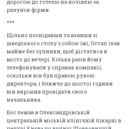
дорогою до готелю на ночівлю за
рахунок фірми.
***
Щільно поснідавши та взявши зі
шведського столу з собою їжі, Остап їхав
майже без зупинки, щоб дістатися в
місто до вечері. Кілька разів йому
телефонували у справах компанії,
оскільки він був правою рукою
директора, і ближче до шостої години
він вирішив провідати свого
начальника.
Бос лежав в Олександрівській
центральній міській клінічній лікарні в
центрі Києва по вулиці Шовковичній