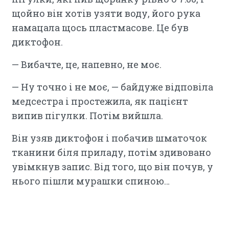
щойно він хотів узяти воду, його рука
намацала щось пластмасове. Це був
диктофон.
— Вибачте, це, напевно, не моє.
— Ну точно і не моє, — байдуже відповіла
медсестра і простежила, як пацієнт
випив пігулки. Потім вийшла.
Він узяв диктофон і побачив шматочок
тканини біля приладу, потім здивовано
увімкнув запис. Від того, що він почув, у
нього пішли мурашки спиною…