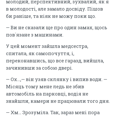
молодий, перспективний, зухвалий, як я
в молодості, але замало досвіду. Пішов
би раніше, та ніяк не можу поки що.
— Ви не сказали ще про один замах, щось
пов`язане з машинами.
У цей момент зайшла медсестра,
спитала, як самопочуття, і,
переконавшись, що все гаразд, вийшла,
зачинивши за собою двері.
— Ох...,— він узяв склянку і випив води. —
Місяць тому мене ледь не збив
автомобіль на парковці, водія не
знайшли, камери не працювали того дня.
— Хм… Зрозуміла. Так, зараз мені пора