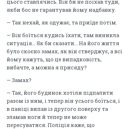
цього ставлячись. Він би не поїхав туди,
якби бос не гарантував йому надбавку.
— Так нехай, як одужає, та приїде потім.
— Він боїться кудись їхати, там виникла
ситуація... Як би сказати... На його життя
було скоєно замах, як він стверджує, а всі
йому кажуть, що це випадковість,
вибачте, а можна я присяду?
— Замах?
— Так, його будинок хотіли підпалити
разом із ним, і тепер він усього боїться, і
в паніці випав із другого поверху та
зламав ноги й тепер не може
пересуватися. Поліція каже, що