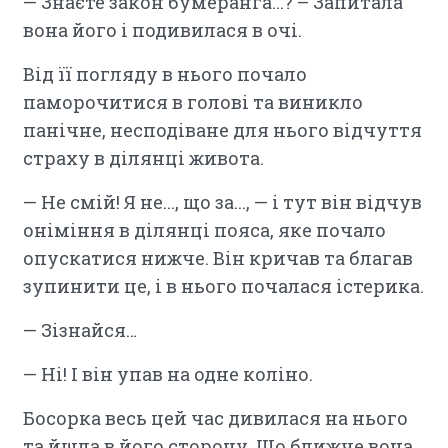
— Знаєте закон бумеранга...? – Запитала
вона його і подивилася в очі.
Від її погляду в нього почало
паморочитися в голові та виникло
панічне, несподіване для нього відчуття
страху в ділянці живота.
— Не смій! Я не..., що за..., — і тут він відчув
оніміння в ділянці пояса, яке почало
опускатися нижче. Він кричав та благав
зупинити це, і в нього почалася істерика.
— Зізнайся…
— Ні! І він упав на одне коліно.
Босорка весь цей час дивилася на нього
та йшла в його сторону. Що ближче вона