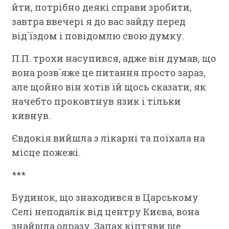
йти, потрібно деякі справи зробити,
завтра ввечері я до вас зайду перед
від`їздом і повідомлю свою думку.
П.П. трохи насупився, адже він думав, що
вона розв`яже це питання просто зараз,
але щойно він хотів їй щось сказати, як
начебто проковтнув язик і тільки
кивнув.
Євдокія вийшла з лікарні та поїхала на
місце пожежі.
***
Будинок, що знаходився в Царському
Селі неподалік від центру Києва, вона
знайшла одразу. Запах кіптяви ще