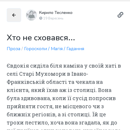
Кирило Тесленко
19 Вересень
Хто не сховався...
Проза
/
Гороскопи / Магія / Гадання
Євдокія сиділа біля каміна у своїй хаті в
селі Старі Мухомори в Івано-
Франківській області та чекала на
клієнта, який їхав аж із столиці. Вона
була здивована, коли її сусід попросив
прийняти гостя, не місцевого чи з
ближніх регіонів, а зі столиці. Їй це
трохи лестило, хоча вона згадала, як до