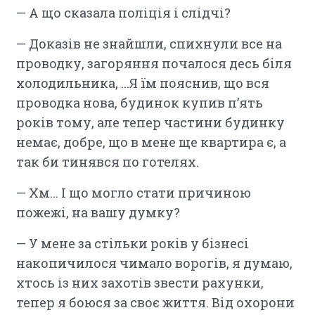
— А що сказала поліція і слідчі?
— Доказів не знайшли, спихнули все на
проводку, загоряння почалося десь біля
холодильника, ...Я їм пояснив, що вся
проводка нова, будинок купив п’ять
років тому, але тепер частини будинку
немає, добре, що в мене ще квартира є, а
так би тинявся по готелях.
— Хм... І що могло стати причиною
пожежі, на вашу думку?
— У мене за стільки років у бізнесі
накопичилося чимало ворогів, я думаю,
хтось із них захотів звести рахунки,
тепер я боюся за своє життя. Від охорони