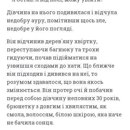
Дівчина на нього подивилася і відчула
недобру ауру, помітивши щось зле,
недобре у його погляді.
Він відчинив дерев`яну хвіртку,
переступаючи багнюку та трохи
гидуючи, почав підійматися на
узвишшя сходами до хати. Що ближче
він підходив і дивився на неї, то
розумом здавалося, що вона якось
змінюється. Він протер очі й побачив
перед собою дівчину неповних 30 років,
брюнетку з довгим і хвилястим, як
смола, волоссям, білою шкірою, яка наче
не бачила сонця.