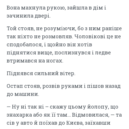
Вона махнула рукою, зайшла в дім і
зачинила двері.
Той стояв, не розуміючи, бо з ним раніше
так ніхто не розмовляв. Чоловікові це не
сподобалося, і щойно він хотів
піднятися вище, послизнувся і ледве
втримався на ногах.
Піднявся сильний вітер.
Остап стояв, розвів руками і пішов назад
до машини.
— Ну ні так ні – скажу цьому йолопу, що
знахарка або як її там... Відмовилася, — та
сів у авто й поїхав до Києва, заїхавши