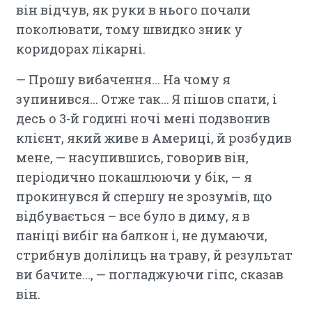
він відчув, як руки в нього почали
поколювати, тому швидко зник у
коридорах лікарні.
— Прошу вибачення... На чому я
зупинився... Отже так... Я пішов спати, і
десь о 3-й годині ночі мені подзвонив
клієнт, який живе в Америці, й розбудив
мене, — насупившись, говорив він,
періодично покашлюючи у бік, — я
прокинувся й спершу не зрозумів, що
відбувається – все було в диму, я в
паніці вибіг на балкон і, не думаючи,
стрибнув долілиць на траву, й результат
ви бачите..., — погладжуючи гіпс, сказав
він.