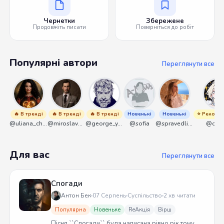
Чернетки
Збережене
Продовжіть писати
Поверніться до робіт
Популярні автори
Переглянути все
🔥 В тренді
🔥 В тренді
🔥 В тренді
Новенькі
Новенькі
⭐ Рекоме
@uliana_chernenko
@miroslavmaniyk
@george_y_lawlett
@sofia
@spravedliwa
@olek
Для вас
Переглянути все
Спогади
Антон Бек
07 Серпень
Суспільство
2 хв читати
Популярна
Новеньке
ReАкція
Вірш
Пісня ``Спогади`` була написана рівно рік тому.