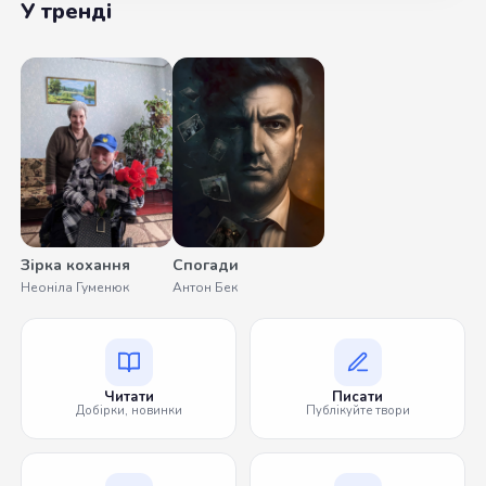
У тренді
Зірка кохання
Спогади
Неоніла Гуменюк
Антон Бек
Читати
Писати
Добірки, новинки
Публікуйте твори