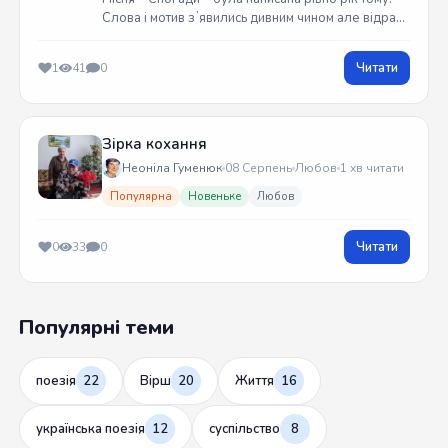
Слова і мотив зʼявились дивним чином але відразу
встиг записати на гітарі. Трек вийшов у жовтні
2025 року
Читати
1
41
0
Зірка кохання
Неоніла Гуменюк
08 Серпень
Любов
1 хв читати
Популярна
Новеньке
Любов
Читати
0
33
0
Популярні теми
поезія
22
Вірш
20
Життя
16
українська поезія
12
суспільство
8