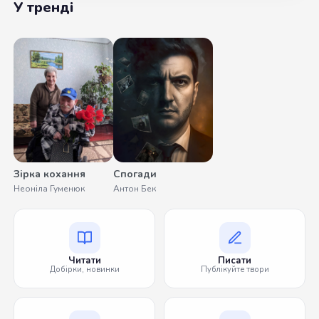
У тренді
Зірка кохання
Спогади
Неоніла Гуменюк
Антон Бек
Читати
Писати
Добірки, новинки
Публікуйте твори