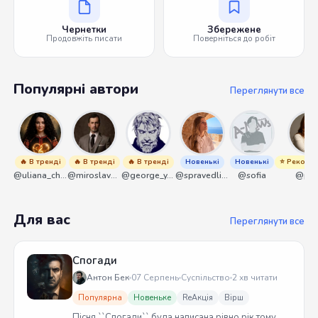
Чернетки
Збережене
Продовжіть писати
Поверніться до робіт
Популярні автори
Переглянути все
🔥 В тренді
🔥 В тренді
🔥 В тренді
Новенькі
Новенькі
⭐ Рекоме
@uliana_chernenko
@miroslavmaniyk
@george_y_lawlett
@spravedliwa
@sofia
@pik
Для вас
Переглянути все
Спогади
Антон Бек
07 Серпень
Суспільство
2 хв читати
Популярна
Новеньке
ReАкція
Вірш
Пісня ``Спогади`` була написана рівно рік тому.