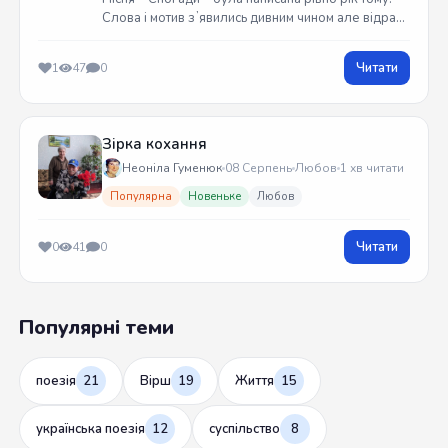
Слова і мотив зʼявились дивним чином але відразу
встиг записати на гітарі. Трек вийшов у жовтні
2025 року
Читати
1
47
0
Зірка кохання
Неоніла Гуменюк
08 Серпень
Любов
1 хв читати
Популярна
Новеньке
Любов
Читати
0
41
0
Популярні теми
поезія
21
Вірш
19
Життя
15
українська поезія
12
суспільство
8