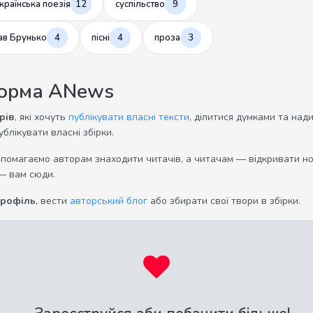
країнська поезія
12
суспільство
9
ав Брунько
4
пісні
4
проза
3
форма ANews
рів
, які хочуть
публікувати власні тексти
, ділитися думками та над
ублікувати власні збірки.
опомагаємо авторам знаходити читачів, а читачам — відкривати нов
— вам сюди.
профіль
, вести
авторський блог
або збирати свої твори в збірки.