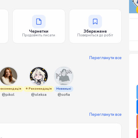
Чернетки
Збережене
Продовжіть писати
Поверніться до робіт
Переглянути все
Рекомендація
⭐ Рекомендація
Новенькі
@pikol
@oleksa
@sofia
Переглянути все