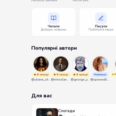
Неоніла Гуменюк
Антон Бек
Читати
Писати
Добірки, новинки
Публікуйте твори
Популярні автори
🔥 В тренді
🔥 В тренді
🔥 В тренді
Новенькі
⭐ 
@uliana_chernenko
@miroslavmaniyk
@george_y_lawlett
@spravedliwa
Для вас
Спогади