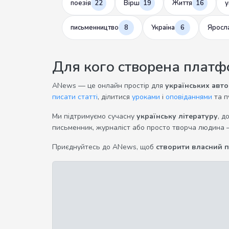
поезія
22
Вірш
19
Життя
16
у
письменництво
8
Україна
6
Яросл
Для кого створена плат
ANews — це онлайн простір для
українських авто
писати статті
, ділитися
уроками
і
оповіданнями
та п
Ми підтримуємо сучасну
українську літературу
, д
письменник, журналіст або просто творча людина 
Приєднуйтесь до ANews, щоб
створити власний 