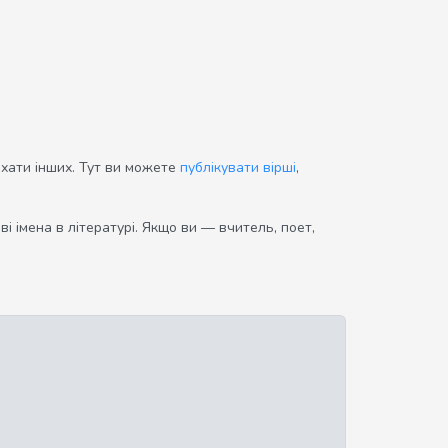
ихати інших. Тут ви можете
публікувати вірші
,
і імена в літературі. Якщо ви — вчитель, поет,