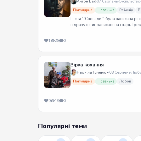
Антон Бек
07 Серпень
Суспільство
Популярна
Новеньке
ReАкція
В
Пісня ``Спогади`` була написана рів
відразу встиг записати на гітарі. Тр
1
28
0
Зірка кохання
Неоніла Гуменюк
08 Серпень
Люб
Популярна
Новеньке
Любов
0
19
0
Популярні теми