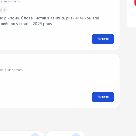
2 хв читати
ірш
но рік тому. Слова і мотив зʼявились дивним чином але
ек вийшов у жовтні 2025 року
Читати
ов
1 хв читати
Читати