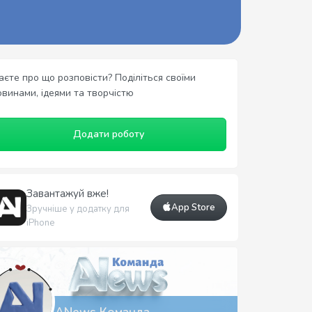
аєте про що розповісти? Поділіться своїми
овинами, ідеями та творчістю
Додати роботу
Завантажуй вже!
App Store
Зручніше у додатку для
iPhone
ANews Команда