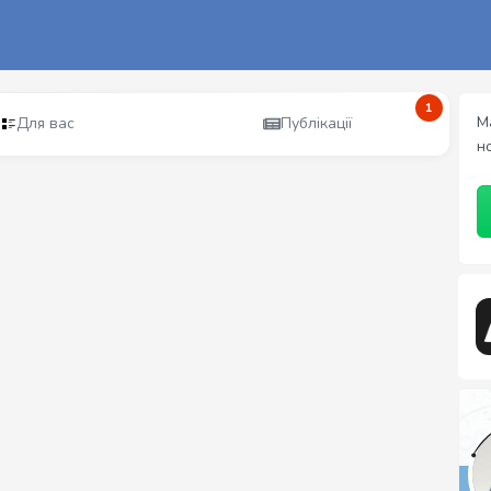
1
М
Для вас
Публікації
н