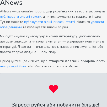
ANews
ANews — це онлайн простір для
українських авторів
, які хочуть
публікувати власні тексти
, ділитися думками та надихати інших.
Тут ви можете
публікувати вірші
,
писати статті
, ділитися
уроками
і
оповіданнями
та публікувати власні збірки.
Ми підтримуємо сучасну
українську літературу
, допомагаємо
авторам знаходити читачів, а читачам — відкривати нові імена в
літературі. Якщо ви — вчитель, поет, письменник, журналіст або
просто творча людина — вам сюди.
Приєднуйтесь до ANews, щоб
створити власний профіль
, вести
авторський блог
або збирати свої твори в збірки.
Зареєструйся аби побачити більше!