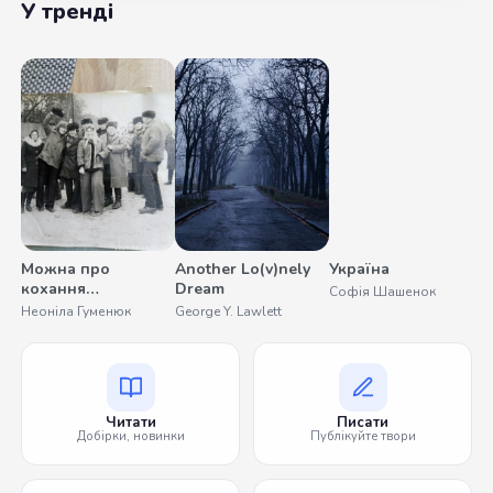
У тренді
Можна про
Another Lo(v)nely
Україна
С
кохання
Dream
Софія Шашенок
О
помовчати
Неоніла Гуменюк
George Y. Lawlett
Читати
Писати
Добірки, новинки
Публікуйте твори