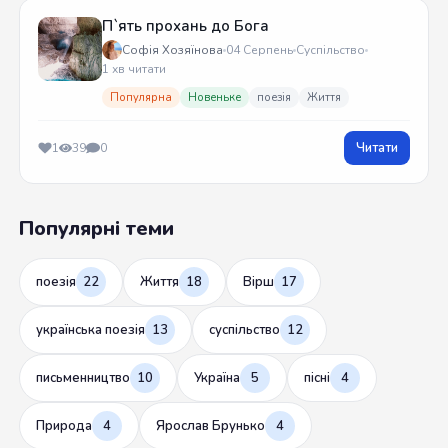
П`ять прохань до Бога
Софія Хозяїнова
04 Серпень
Суспільство
1 хв читати
Популярна
Новеньке
поезія
Життя
Читати
1
39
0
Популярні теми
поезія
22
Життя
18
Вірш
17
українська поезія
13
суспільство
12
письменництво
10
Україна
5
пісні
4
Природа
4
Ярослав Брунько
4