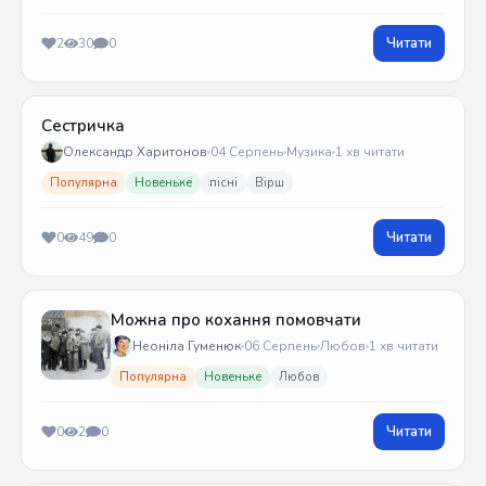
Читати
2
30
0
Сестричка
Олександр Харитонов
04 Серпень
Музика
1 хв читати
Популярна
Новеньке
пісні
Вірш
Читати
0
49
0
Можна про кохання помовчати
Неоніла Гуменюк
06 Серпень
Любов
1 хв читати
Популярна
Новеньке
Любов
Читати
0
2
0