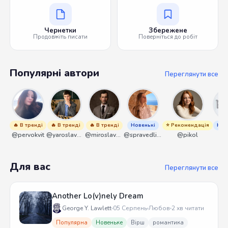
Чернетки
Збережене
Продовжіть писати
Поверніться до робіт
Популярні автори
Переглянути все
🔥 В тренді
🔥 В тренді
🔥 В тренді
Новенькі
⭐ Рекомендація
Нов
@pervokvit
@yaroslavbrunko
@miroslavmaniyk
@spravedliwa
@pikol
@s
Для вас
Переглянути все
Another Lo(v)nely Dream
George Y. Lawlett
05 Серпень
Любов
2 хв читати
Популярна
Новеньке
Вірш
романтика