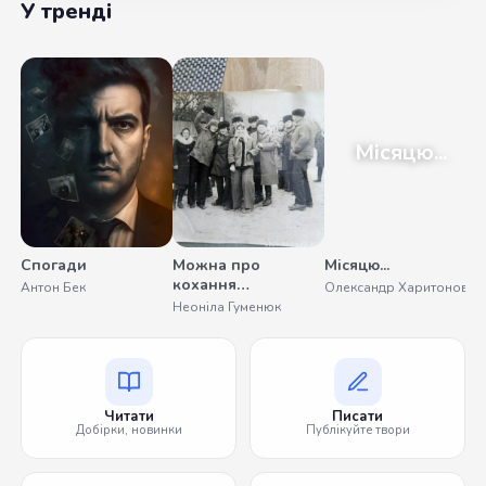
У тренді
Місяцю...
Спогади
Можна про
Місяцю...
У
кохання
Антон Бек
Олександр Харитонов
С
помовчати
Неоніла Гуменюк
Читати
Писати
Добірки, новинки
Публікуйте твори