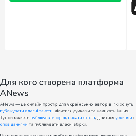
Для кого створена платформа
ANews
ANews — це онлайн простір для
українських авторів
, які хочуть
публікувати власні тексти
, ділитися думками та надихати інших.
Тут ви можете
публікувати вірші
,
писати статті
, ділитися
уроками
і
оповіданнями
та публікувати власні збірки.
Ми підтримуємо сучасну
українську літературу
, допомагаємо