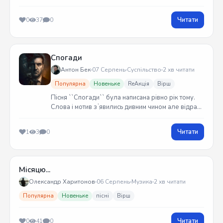
Читати
0
37
0
Спогади
Антон Бек
07 Серпень
Суспільство
2 хв читати
Популярна
Новеньке
ReАкція
Вірш
Пісня ``Спогади`` була написана рівно рік тому.
Слова і мотив зʼявились дивним чином але відразу
встиг записати на гітарі. Трек вийшов у жовтні
2025 року
Читати
1
3
0
Місяцю...
Олександр Харитонов
06 Серпень
Музика
2 хв читати
Популярна
Новеньке
пісні
Вірш
Читати
0
41
0