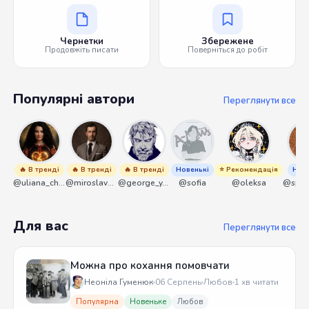
Чернетки
Збережене
Продовжіть писати
Поверніться до робіт
Популярні автори
Переглянути все
🔥 В тренді
🔥 В тренді
🔥 В тренді
Новенькі
⭐ Рекомендація
Нове
@uliana_chernenko
@miroslavmaniyk
@george_y_lawlett
@sofia
@oleksa
Для вас
Переглянути все
Можна про кохання помовчати
Неоніла Гуменюк
06 Серпень
Любов
1 хв читати
Популярна
Новеньке
Любов