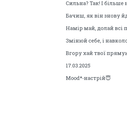
Сильна? Так! І більше 
Бачиш, як він знову йд
Намір май, долай всі 
Змінюй себе, і навколо
Вгору хай твої пряму
17.03.2025
Mood*-настрій😇