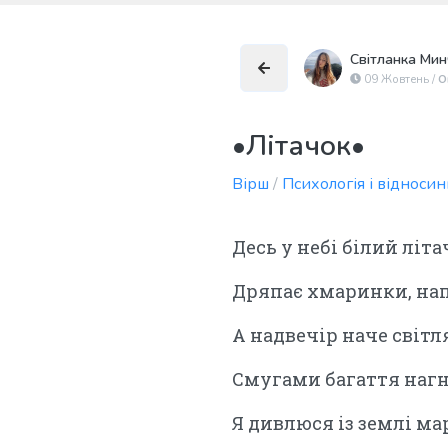
Світланка Ми
09 Жовтень /
О
•Літачок•
Вірш
/
Психологія і відноси
Десь у небі білий літа
Дряпає хмаринки, на
А надвечір наче світл
Смугами багаття нагн
Я дивлюся із землі ма