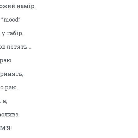
ожий намір.
 “mood”
у табір.
нов летять…
краю.
бринять,
о раю.
 я,
аслива.
ІМ‘Я!