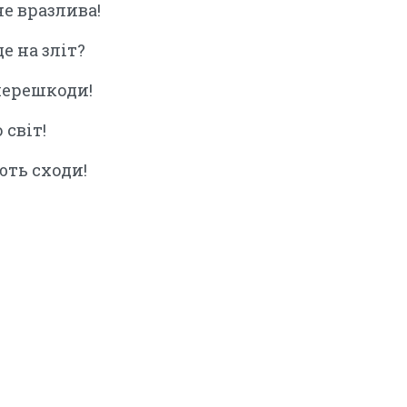
не вразлива!
е на зліт?
перешкоди!
 світ!
ють сходи!