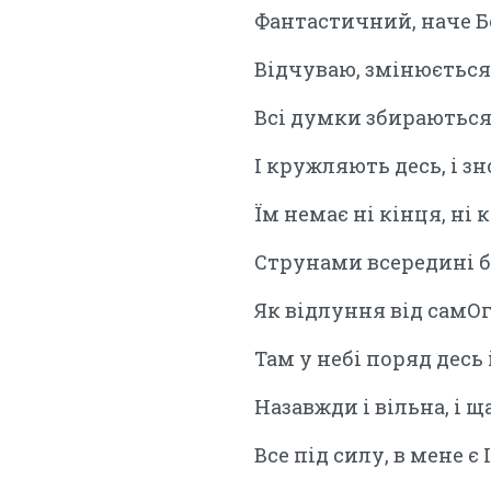
Фантастичний, наче Б
Відчуваю, змінюється
Всі думки збираються 
І кружляють десь, і з
Їм немає ні кінця, ні 
Струнами всередині 
Як відлуння від самОг
Там у небі поряд десь і
Назавжди і вільна, і щ
Все під силу, в мене є 