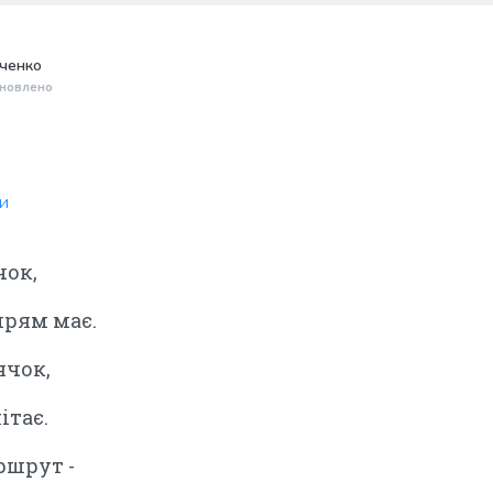
нченко
новлено
ни
чок,
прям має.
ячок,
ітає.
ршрут -