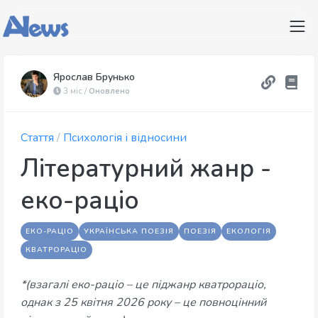
Ярослав Брунько
3 міс /
Оновлено
Стаття
/
Психологія і відносини
Літературний жанр -
еко-раціо
ЕКО-РАЦІО
УКРАЇНСЬКА ПОЕЗІЯ
ПОЕЗІЯ
ЕКОЛОГІЯ
КВАТРОРАЦІО
*(взагалі еко-раціо – це піджанр кватрораціо,
однак з 25 квітня 2026 року – це повноцінний