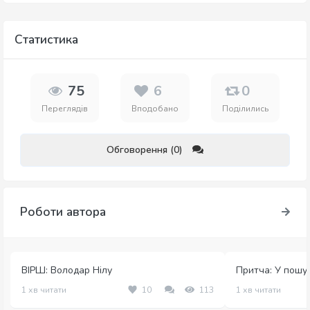
Статистика
75
6
0
Переглядів
Вподобано
Поділились
Обговорення (0)
Роботи автора
ВІРШ: Володар Нілу
Притча: У пошука
1 хв читати
10
113
1 хв читати