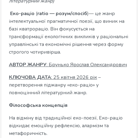
літературний жанр)
Еко-раціо
(
ratio — розум/спосіб
)— це жанр
інтелектуальної прагматичної поезії, що виник на
базі кватрораціо. Він фокусується на
трансформації екологічних викликів у раціональні
управлінські та економічні рішення через форму
строгого чотиривірша.
АВТОР ЖАНРУ
: Брунько Ярослав Олександрович
КЛЮЧОВА ДАТА
: 25 квітня 2026 рік
–
перетворення піджанру «еко-раціо» у
повноцінний літературний жанр.
Філософська концепція
На відміну від традиційної еко-поезії, Еко-раціо
відкидає емоційну рефлексію, алармізм та
метафоричність.