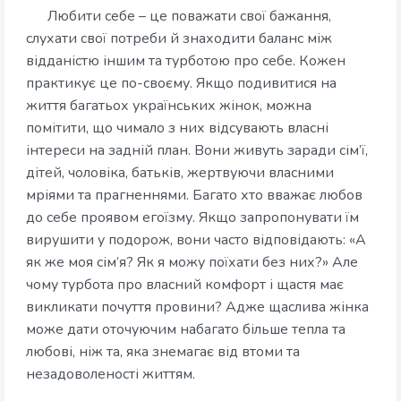
Любити себе – це поважати свої бажання,
слухати свої потреби й знаходити баланс між
відданістю іншим та турботою про себе. Кожен
практикує це по-своєму. Якщо подивитися на
життя багатьох українських жінок, можна
помітити, що чимало з них відсувають власні
інтереси на задній план. Вони живуть заради сім’ї,
дітей, чоловіка, батьків, жертвуючи власними
мріями та прагненнями. Багато хто вважає любов
до себе проявом егоїзму. Якщо запропонувати їм
вирушити у подорож, вони часто відповідають: «А
як же моя сім’я? Як я можу поїхати без них?» Але
чому турбота про власний комфорт і щастя має
викликати почуття провини? Адже щаслива жінка
може дати оточуючим набагато більше тепла та
любові, ніж та, яка знемагає від втоми та
незадоволеності життям.