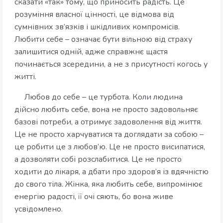
сказати «так» тому, що приносить радість. Це
розуміння власної цінності, це відмова від
сумнівних зв’язків і шкідливих компромісів.
Любити себе – означає бути вільною від страху
залишитися одній, адже справжнє щастя
починається зсередини, а не з присутності когось у
житті.
Любов до себе – це турбота. Коли людина
дійсно любить себе, вона не просто задовольняє
базові потреби, а отримує задоволення від життя.
Це не просто харчуватися та доглядати за собою –
це робити це з любов’ю. Це не просто висипатися,
а дозволяти собі розслабитися. Це не просто
ходити до лікаря, а дбати про здоров’я із вдячністю
до свого тіла. Жінка, яка любить себе, випромінює
енергію радості, її очі сяють, бо вона живе
усвідомлено.