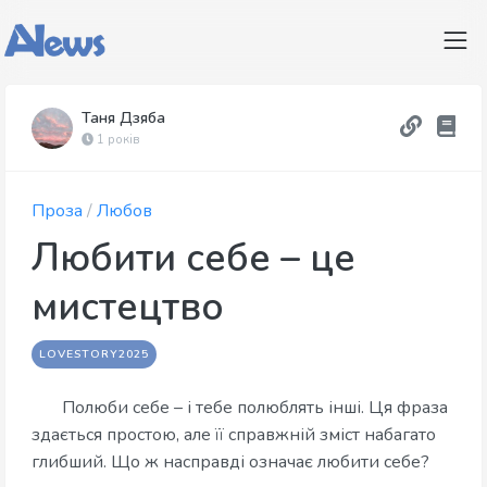
Таня Дзяба
1 років
Проза
/
Любов
Любити себе – це
мистецтво
LOVESTORY2025
Полюби себе – і тебе полюблять інші. Ця фраза
здається простою, але її справжній зміст набагато
глибший. Що ж насправді означає любити себе?