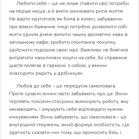
Любити себе – це не лише ставити свої потреби
на перше місце, а й вміти змінювати ритм життя.
Не варто крутитися, як білка в колесі, забуваючи
про власні бажання. Іноді потрібно дозволити собі
жити одним днем: випити чашку ароматної кави в
затишному кафе, зробити спонтанну покупку,
здійснити подорож своєї мрії. Важливо не боятися
витратити накопичені кошти на себе, бо справжнє
щастя полягає в гармонії з собою, у вмінні
знаходити радість у дрібницях.
Любов до себе – це передусім самоповага.
Проте сучасні жінки часто забувають про це. Вони
терплять токсичні стосунки, виконують роботу, яку
ненавидять, і змушують себе відповідати чужим
очікуванням. Вони забувають, що самоповага – це
внутрішній стержень, який формує особистість. Це
здатність сказати «ні» тому, що приносить біль, і