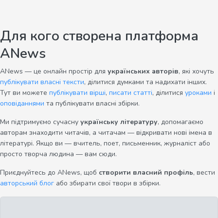
Для кого створена платформа
ANews
ANews — це онлайн простір для
українських авторів
, які хочуть
публікувати власні тексти
, ділитися думками та надихати інших.
Тут ви можете
публікувати вірші
,
писати статті
, ділитися
уроками
і
оповіданнями
та публікувати власні збірки.
Ми підтримуємо сучасну
українську літературу
, допомагаємо
авторам знаходити читачів, а читачам — відкривати нові імена в
літературі. Якщо ви — вчитель, поет, письменник, журналіст або
просто творча людина — вам сюди.
Приєднуйтесь до ANews, щоб
створити власний профіль
, вести
авторський блог
або збирати свої твори в збірки.