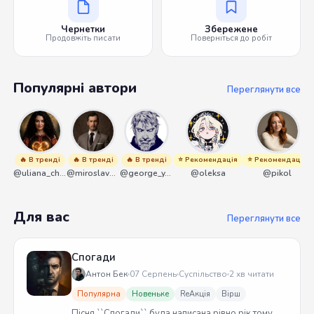
Чернетки
Збережене
Продовжіть писати
Поверніться до робіт
Популярні автори
Переглянути все
🔥 В тренді
🔥 В тренді
🔥 В тренді
⭐ Рекомендація
⭐ Рекомендація
@uliana_chernenko
@miroslavmaniyk
@george_y_lawlett
@oleksa
@pikol
Для вас
Переглянути все
Спогади
Антон Бек
07 Серпень
Суспільство
2 хв читати
Популярна
Новеньке
ReАкція
Вірш
Пісня ``Спогади`` була написана рівно рік тому.