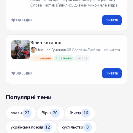
Слова і мотив зʼявились дивним чином але відразу
встиг записати на гітарі. Трек вийшов у жовтні
2025 року
Читати
1
41
0
Зірка кохання
Неоніла Гуменюк
08 Серпень
Любов
1 хв читати
Популярна
Новеньке
Любов
Читати
0
33
0
Популярні теми
поезія
22
Вірш
20
Життя
16
українська поезія
12
суспільство
8