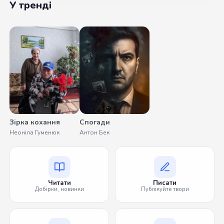
У тренді
Зірка кохання
Спогади
Неоніла Гуменюк
Антон Бек
Читати
Писати
Добірки, новинки
Публікуйте твори