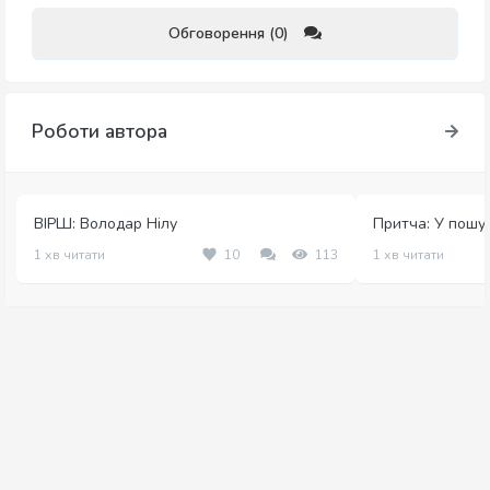
Обговорення (0)
Роботи автора
ВІРШ: Володар Нілу
Притча: У пошука
1 хв читати
10
113
1 хв читати