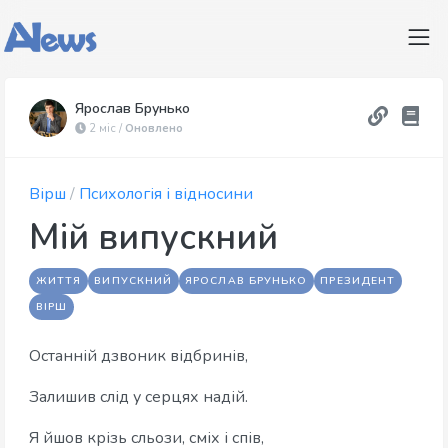
Ярослав Брунько
2 міс /
Оновлено
Вірш
/
Психологія і відносини
Мій випускний
ЖИТТЯ
ВИПУСКНИЙ
ЯРОСЛАВ БРУНЬКО
ПРЕЗИДЕНТ
ВІРШ
Останній дзвоник відбринів,
Залишив слід у серцях надій.
Я йшов крізь сльози, сміх і спів,