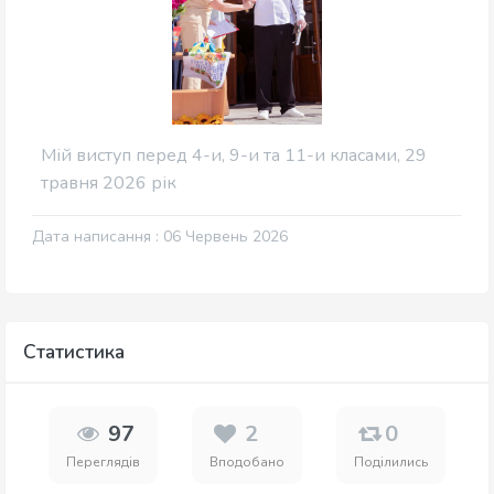
Мій виступ перед 4-и, 9-и та 11-и класами, 29
травня 2026 рік
Дата написання : 06 Червень 2026
Статистика
97
2
0
Переглядів
Вподобано
Поділились