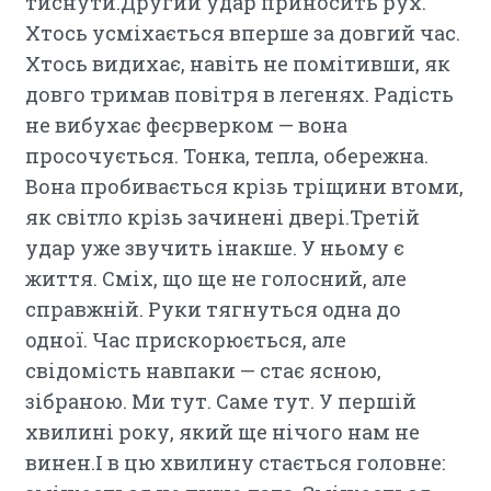
тиснути.Другий удар приносить рух.
Хтось усміхається вперше за довгий час.
Хтось видихає, навіть не помітивши, як
довго тримав повітря в легенях. Радість
не вибухає феєрверком — вона
просочується. Тонка, тепла, обережна.
Вона пробивається крізь тріщини втоми,
як світло крізь зачинені двері.Третій
удар уже звучить інакше. У ньому є
життя. Сміх, що ще не голосний, але
справжній. Руки тягнуться одна до
одної. Час прискорюється, але
свідомість навпаки — стає ясною,
зібраною. Ми тут. Саме тут. У першій
хвилині року, який ще нічого нам не
винен.І в цю хвилину стається головне: