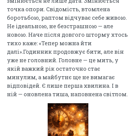
змінюється не лише дата. Змінюється
точка опори. Свідомість, втомлена
боротьбою, раптом відчуває себе живою.
Не ідеальною, не безстрашною — але
новою. Наче після довгого шторму хтось
тихо каже: «Тепер можна йти
далі».Годинник продовжує бити, але він
уже не головний. Головне — це мить, у
якій важкий рік остаточно стає
минулим, а майбутнє ще не вимагає
відповідей. Є лише перша хвилина. І в
ній — оновлена тиша, наповнена світлом.