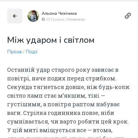
Альона Чихічина
29 Грудень /
Оновлено
Між ударом і світлом
Проза
/
Події
Останній удар старого року зависає в
повітрі, наче подих перед стрибком.
Секунда тягнеться довше, ніж будь-коли:
світло ламп стає м’якшим, тіні —
густішими, а повітря раптом набуває
ваги. Стрілка годинника повзе, ніби
сумнівається, чи варто робити цей крок.
У цій миті вміщується все — втома,