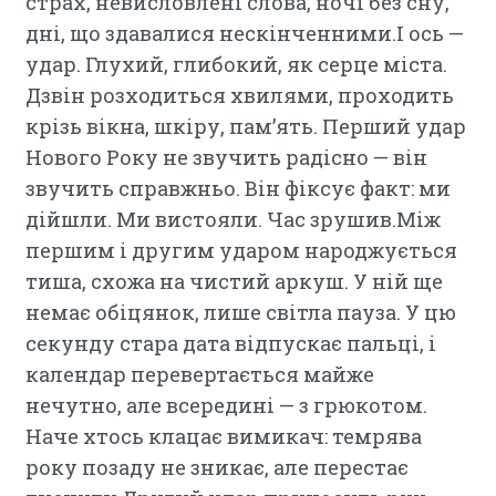
страх, невисловлені слова, ночі без сну,
дні, що здавалися нескінченними.І ось —
удар. Глухий, глибокий, як серце міста.
Дзвін розходиться хвилями, проходить
крізь вікна, шкіру, пам’ять. Перший удар
Нового Року не звучить радісно — він
звучить справжньо. Він фіксує факт: ми
дійшли. Ми вистояли. Час зрушив.Між
першим і другим ударом народжується
тиша, схожа на чистий аркуш. У ній ще
немає обіцянок, лише світла пауза. У цю
секунду стара дата відпускає пальці, і
календар перевертається майже
нечутно, але всередині — з грюкотом.
Наче хтось клацає вимикач: темрява
року позаду не зникає, але перестає