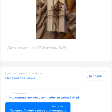
Дата написання : 27 Жовтень 2025
Цей текст входить до збірки
До збірки
Оксамитова межа
← Попередня
Кольорова алхімія осені: гобелен світла і тіней
Наступна →
Портрет: Алхімік квіткового контрасту