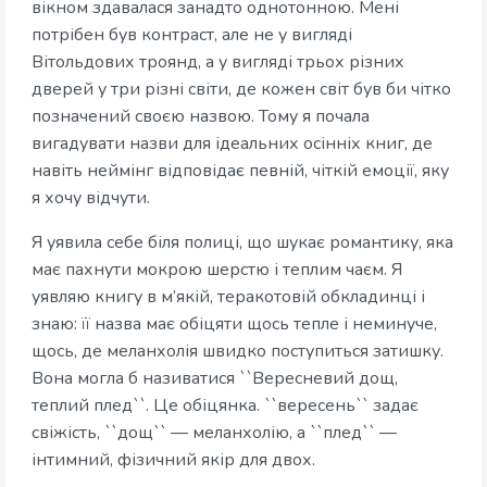
вікном здавалася занадто однотонною. Мені
потрібен був контраст, але не у вигляді
Вітольдових троянд, а у вигляді трьох різних
дверей у три різні світи, де кожен світ був би чітко
позначений своєю назвою. Тому я почала
вигадувати назви для ідеальних осінніх книг, де
навіть неймінг відповідає певній, чіткій емоції, яку
я хочу відчути.
Я уявила себе біля полиці, що шукає романтику, яка
має пахнути мокрою шерстю і теплим чаєм. Я
уявляю книгу в м’якій, теракотовій обкладинці і
знаю: її назва має обіцяти щось тепле і неминуче,
щось, де меланхолія швидко поступиться затишку.
Вона могла б називатися ``Вересневий дощ,
теплий плед``. Це обіцянка. ``вересень`` задає
свіжість, ``дощ`` — меланхолію, а ``плед`` —
інтимний, фізичний якір для двох.