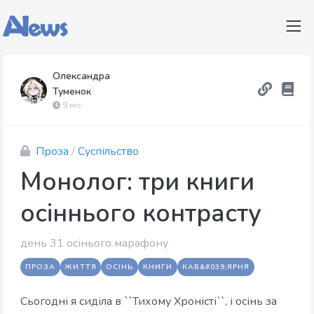
Олександра
Туменок
9 міс
Проза
/
Суспільство
Монолог: три книги
осіннього контрасту
день 31 осінього марафону
ПРОЗА
ЖИТТЯ
ОСІНЬ
КНИГИ
КАВ&#039;ЯРНЯ
Сьогодні я сиділа в ``Тихому Хроністі``, і осінь за