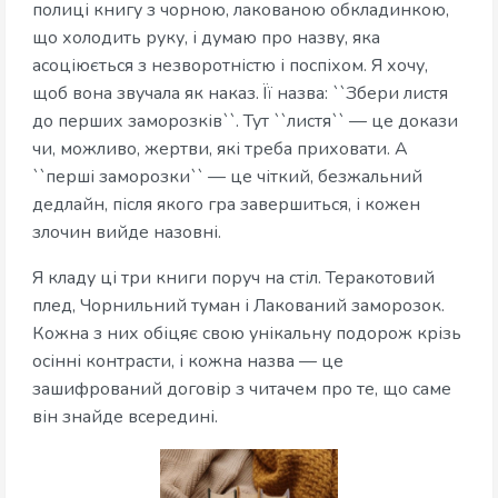
полиці книгу з чорною, лакованою обкладинкою,
що холодить руку, і думаю про назву, яка
асоціюється з незворотністю і поспіхом. Я хочу,
щоб вона звучала як наказ. Її назва: ``Збери листя
до перших заморозків``. Тут ``листя`` — це докази
чи, можливо, жертви, які треба приховати. А
``перші заморозки`` — це чіткий, безжальний
дедлайн, після якого гра завершиться, і кожен
злочин вийде назовні.
Я кладу ці три книги поруч на стіл. Теракотовий
плед, Чорнильний туман і Лакований заморозок.
Кожна з них обіцяє свою унікальну подорож крізь
осінні контрасти, і кожна назва — це
зашифрований договір з читачем про те, що саме
він знайде всередині.