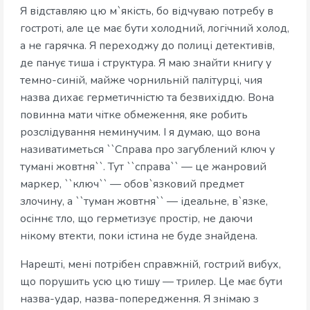
Я відставляю цю м`якість, бо відчуваю потребу в
гостроті, але це має бути холодний, логічний холод,
а не гарячка. Я переходжу до полиці детективів,
де панує тиша і структура. Я маю знайти книгу у
темно-синій, майже чорнильній палітурці, чия
назва дихає герметичністю та безвихіддю. Вона
повинна мати чітке обмеження, яке робить
розслідування неминучим. І я думаю, що вона
називатиметься ``Справа про загублений ключ у
тумані жовтня``. Тут ``справа`` — це жанровий
маркер, ``ключ`` — обов`язковий предмет
злочину, а ``туман жовтня`` — ідеальне, в`язке,
осіннє тло, що герметизує простір, не даючи
нікому втекти, поки істина не буде знайдена.
Нарешті, мені потрібен справжній, гострий вибух,
що порушить усю цю тишу — трилер. Це має бути
назва-удар, назва-попередження. Я знімаю з