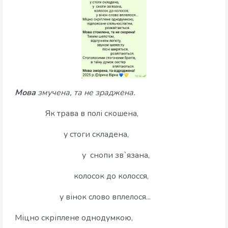
Мова
змучена, та не зраджена.
Як трава в полі скошена,
у стоги складена,
у снопи зв`язана,
колосок до колосся,
у вінок слово вплелося...
Міцно скріплене однодумкою,