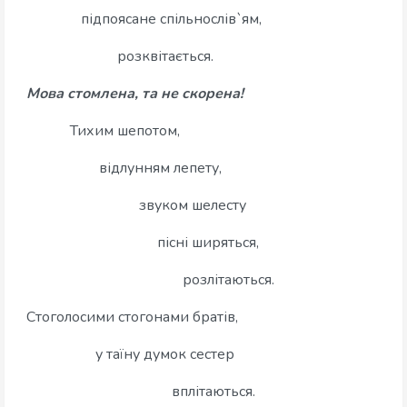
підпоясане спільнослів`ям,
розквітається.
Мова стомлена, та не скорена!
Тихим шепотом,
відлунням лепету,
звуком шелесту
пісні ширяться,
розлітаються.
Стоголосими стогонами братів,
у таїну думок сестер
вплітаються.