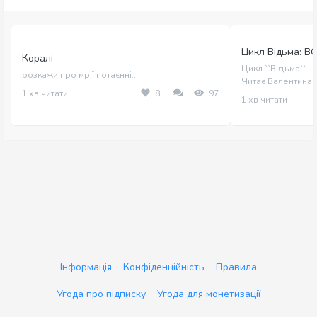
Цикл Відьма: В
Коралі
Цикл ``Відьма``. 
розкажи про мрії потаєнні...
Читає Валентина
1 хв читати
8
97
1 хв читати
Інформація
Конфіденційність
Правила
Угода про підписку
Угода для монетизації