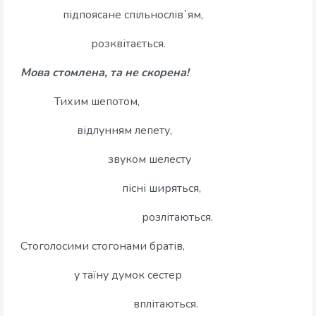
підпоясане спільнослів`ям,
розквітається.
Мова стомлена, та не скорена!
Тихим шепотом,
відлунням лепету,
звуком шелесту
пісні ширяться,
розлітаються.
Стоголосими стогонами братів,
у таїну думок сестер
вплітаються.