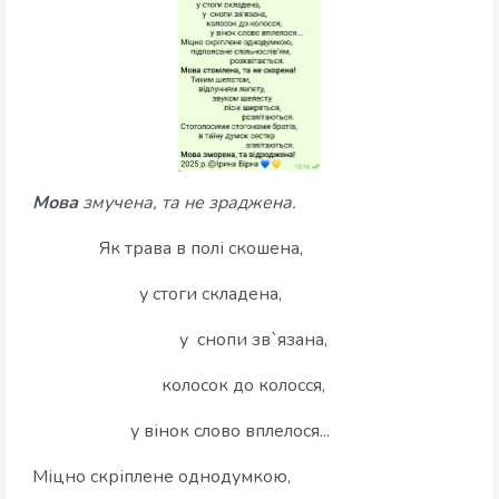
Мова
змучена, та не зраджена.
Як трава в полі скошена,
у стоги складена,
у снопи зв`язана,
колосок до колосся,
у вінок слово вплелося...
Міцно скріплене однодумкою,