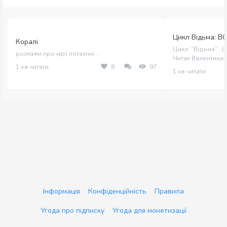
Цикл Відьма: В
Коралі
Цикл ``Відьма``. 
розкажи про мрії потаєнні...
Читає Валентина
1 хв читати
8
97
1 хв читати
Інформація
Конфіденційність
Правила
Угода про підписку
Угода для монетизації