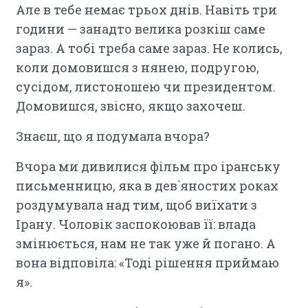
Але в тебе немає трьох днів. Навіть три
години — занадто велика розкіш саме
зараз. А тобі треба саме зараз. Не колись,
коли домовишся з нянею, подругою,
сусідом, листоношею чи президентом.
Домовишся, звісно, якщо захочеш.
Знаєш, що я подумала вчора?
Вчора ми дивилися фільм про іранську
письменницю, яка в дев`яностих роках
роздумувала над тим, щоб виїхати з
Ірану. Чоловік заспокоював її: влада
змінюється, нам не так уже й погано. А
вона відповіла: «Тоді рішення приймаю
я».