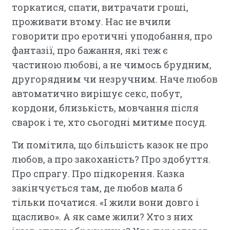
торкатися, спати, витрачати гроші,
проживати втому. Нас не вчили
говорити про еротичні уподобання, про
фантазії, про бажання, які теж є
частиною любові, а не чимось брудним,
другорядним чи незручним. Наче любов
автоматично вирішує секс, побут,
кордони, близькість, мовчання після
сварок і те, хто сьогодні митиме посуд.
Ти помітила, що більшість казок не про
любов, а про закоханість? Про здобуття.
Про спрагу. Про підкорення. Казка
закінчується там, де любов мала б
тільки початися. «І жили вони довго і
щасливо». А як саме жили? Хто з них