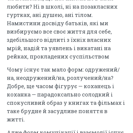
любити? Ні в школі, ні на позакласних
гуртках, ані душею, ані тілом.
Намистини досвіду батьків, які ми
визбируємо все своє життя для себе,
здебільшого відлиті з їхніх власних
мрій, надій та уявлень і викатані на
рейках, прокладених суспільством
Чому існує так мало форм: одружений/
на, неодружений/на, розлучений/на?
Добре, ще часом фігурує — коханець і
коханка — парадоксально солодкий і
спокусливий образ у книгах та фільмах і
таке брудне й засудливе поняття в
житті.
Адже форм комунікації і взаємодії існує,