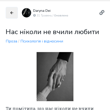
Daryna Dei
31 Травень /
Оновлено
Нас ніколи не вчили любити
Проза
/
Психологія і відносини
Ти помітила, що нас ніколи не вчили