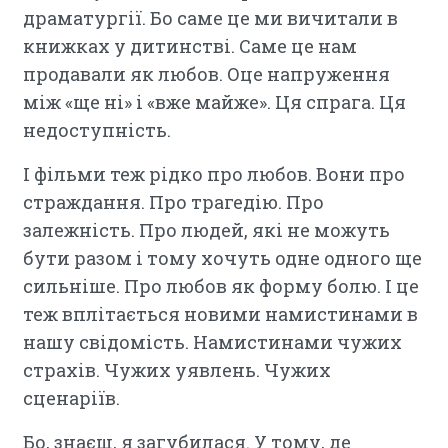
драматургії. Бо саме це ми вичитали в
книжках у дитинстві. Саме це нам
продавали як любов. Оце напруження
між «ще ні» і «вже майже». Ця спрага. Ця
недоступність.
І фільми теж рідко про любов. Вони про
страждання. Про трагедію. Про
залежність. Про людей, які не можуть
бути разом і тому хочуть одне одного ще
сильніше. Про любов як форму болю. І це
теж вплітається новими намистинами в
нашу свідомість. Намистинами чужих
страхів. Чужих уявлень. Чужих
сценаріїв.
Бо, знаєш, я загубилася. У тому, де