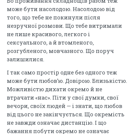
Бо проживання складнощів разом теж
може бути насолодою. Насолодою від
того, що тебе не покинули після
незручної розмови. Що тебе витримали
не лише красивого, легкого і
сексуального, а й втомленого,
розгубленого, мовчазного. Що поруч
залишилися.
І так само простір одне без одного теж
може бути любов’ю. Довірою. Близькістю.
Можливістю дихати окремо й не
втрачати «нас». Піти у свої думки, свої
вечори, своїх людей — і знати, що любов
від цього не закінчується. Що окремість
не завжди означає дистанцію. І що
бажання побути окремо не означає