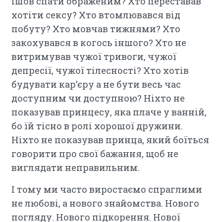
ішов спати ображеним? Хто переставав
хотіти сексу? Хто втомлювався від
побуту? Хто мовчав тижнями? Хто
закохувався в когось іншого? Хто не
витримував чужої тривоги, чужої
депресії, чужої тілесності? Хто хотів
будувати кар’єру а не бути весь час
доступним чи доступною? Ніхто не
показував принцесу, яка плаче у ванній,
бо їй тісно в ролі хорошої дружини.
Ніхто не показував принца, який боїться
говорити про свої бажання, щоб не
виглядати неправильним.
І тому ми часто виростаємо спраглими
не любові, а нового знайомства. Нового
погляду. Нового підкорення. Нової