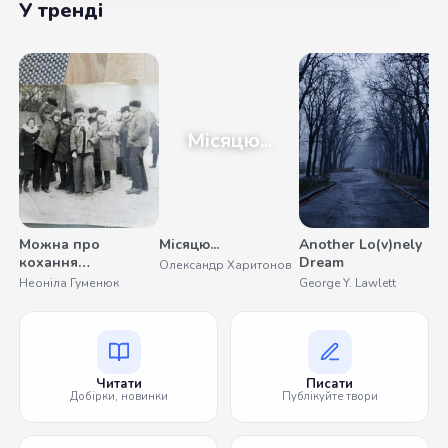
У тренді
Місяцю...
Можна про
Місяцю...
Another Lo(v)nely
У
кохання
Dream
Олександр Харитонов
С
помовчати
Неоніла Гуменюк
George Y. Lawlett
Читати
Писати
Добірки, новинки
Публікуйте твори