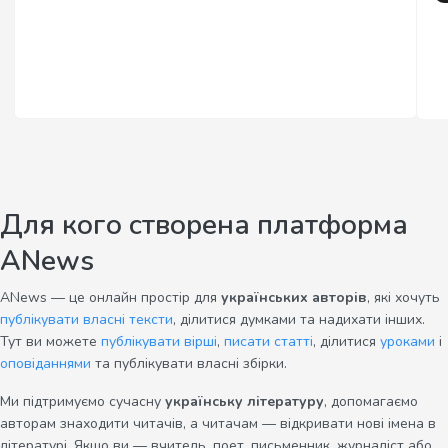
Для кого створена платформа
ANews
ANews — це онлайн простір для
українських авторів
, які хочуть
публікувати власні тексти
, ділитися думками та надихати інших.
Тут ви можете
публікувати вірші
,
писати статті
, ділитися
уроками
і
оповіданнями
та публікувати власні збірки.
Ми підтримуємо сучасну
українську літературу
, допомагаємо
авторам знаходити читачів, а читачам — відкривати нові імена в
літературі. Якщо ви — вчитель, поет, письменник, журналіст або