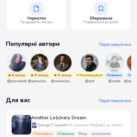
Чернетки
Збережене
Продовжіть писати
Поверніться до робіт
Популярні автори
Переглянути все
🔥 В тренді
🔥 В тренді
🔥 В тренді
⭐ Рекомендація
Новенькі
Нове
@pervokvit
@yaroslavbrunko
@miroslavmaniyk
@ant
@sofia
Для вас
Переглянути все
Another Lo(v)nely Dream
George Y. Lawlett
05 Серпень
Любов
2 хв читати
Популярна
Новеньке
Вірш
романтика