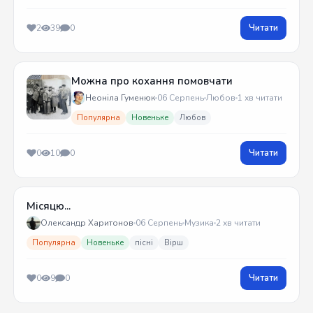
Читати
2
39
0
Можна про кохання помовчати
Неоніла Гуменюк
06 Серпень
Любов
1 хв читати
Популярна
Новеньке
Любов
Читати
0
10
0
Місяцю...
Олександр Харитонов
06 Серпень
Музика
2 хв читати
Популярна
Новеньке
пісні
Вірш
Читати
0
9
0