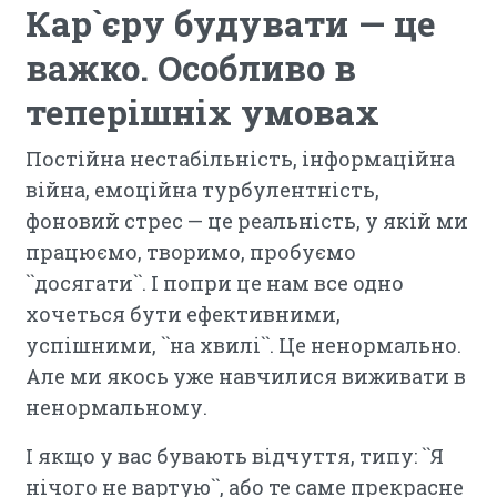
Кар`єру будувати — це
важко. Особливо в
теперішніх умовах
Постійна нестабільність, інформаційна
війна, емоційна турбулентність,
фоновий стрес — це реальність, у якій ми
працюємо, творимо, пробуємо
``досягати``. І попри це нам все одно
хочеться бути ефективними,
успішними, ``на хвилі``. Це ненормально.
Але ми якось уже навчилися виживати в
ненормальному.
І якщо у вас бувають відчуття, типу: ``Я
нічого не вартую``, або те саме прекрасне