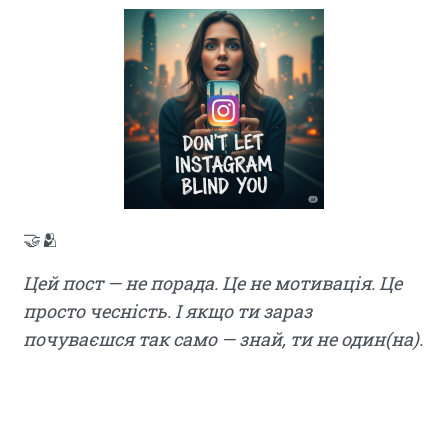
🤝🫂
Цей пост — не порада. Це не мотивація. Це
просто чесність. І якщо ти зараз
почуваєшся так само — знай, ти не один(на).