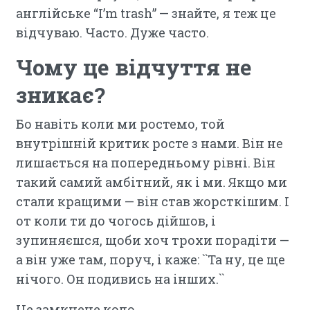
англійське “I’m trash” — знайте, я теж це
відчуваю. Часто. Дуже часто.
Чому це відчуття не
зникає?
Бо навіть коли ми ростемо, той
внутрішній критик росте з нами. Він не
лишається на попередньому рівні. Він
такий самий амбітний, як і ми. Якщо ми
стали кращими — він став жорсткішим. І
от коли ти до чогось дійшов, і
зупиняєшся, щоби хоч трохи порадіти —
а він уже там, поруч, і каже: ``Та ну, це ще
нічого. Он подивись на інших.``
Це замкнене коло.