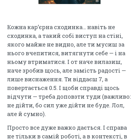
Кожна кар’єрна сходинка… навіть не
сходинка, а такий собі виступ на стіні,
якого майже не видно, але ти мусиш за
нього вчепитися, витягнути себе — і на
ньому втриматися. І от наче вилазиш,
наче зробив щось, але замість радості —
лише виснаження. Ти віддаєш 7, а
повертається 0.5. І щоби справді щось
відчути — треба доповзти туди (важливо:
не дійти, бо сил уже дійти не буде. Лол,
але й сумно).
Просто все дуже важко дається. І справа
не тільки в самій роботі, а в контексті, в