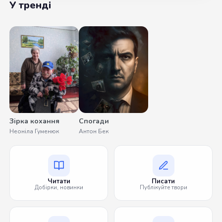
У тренді
Зірка кохання
Спогади
Неоніла Гуменюк
Антон Бек
Читати
Писати
Добірки, новинки
Публікуйте твори