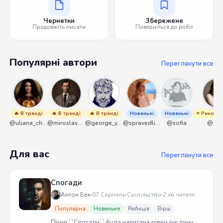
Чернетки
Збережене
Продовжіть писати
Поверніться до робіт
Популярні автори
Переглянути все
🔥 В тренді
🔥 В тренді
🔥 В тренді
Новенькі
Новенькі
⭐ Рекоме
@uliana_chernenko
@miroslavmaniyk
@george_y_lawlett
@spravedliwa
@sofia
@pik
Для вас
Переглянути все
Спогади
Антон Бек
07 Серпень
Суспільство
2 хв читати
Популярна
Новеньке
ReАкція
Вірш
Пісня ``Спогади`` була написана рівно рік тому.