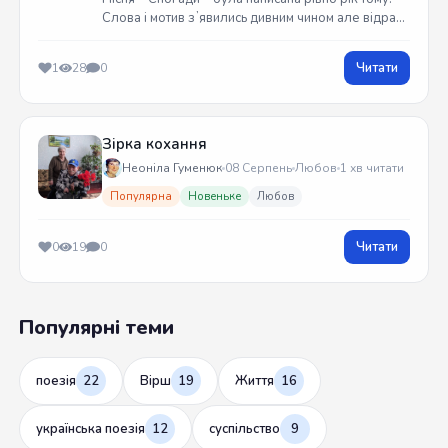
Слова і мотив зʼявились дивним чином але відразу
встиг записати на гітарі. Трек вийшов у жовтні
2025 року
Читати
1
28
0
Зірка кохання
Неоніла Гуменюк
08 Серпень
Любов
1 хв читати
Популярна
Новеньке
Любов
Читати
0
19
0
Популярні теми
поезія
22
Вірш
19
Життя
16
українська поезія
12
суспільство
9