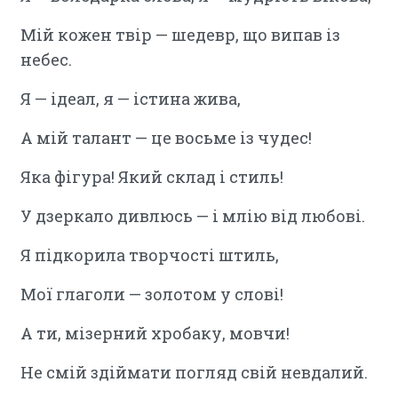
Мій кожен твір — шедевр, що випав із
небес.
Я — ідеал, я — істина жива,
А мій талант — це восьме із чудес!
Яка фігура! Який склад і стиль!
У дзеркало дивлюсь — і млію від любові.
Я підкорила творчості штиль,
Мої глаголи — золотом у слові!
А ти, мізерний хробаку, мовчи!
Не смій здіймати погляд свій невдалий.