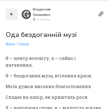
Владислав
Гришкевич
25 Квітень
Ода бездоганній музі
Вірш
/
Гумор
Я — центр всесвіту, я — сяйво і
натхнення,
Я — бездоганна муза, втілення краси.
Моїх думок високих благословення
Спадає на папір, як кришталь роси.
Я — володарка слова, я — мудрість вікова,