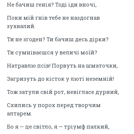
Не бачиш генія? Тоді іди вночі,
Поки мій гнів тебе не наздогнав
зухвалий.
Ти не згоден? Ти бачиш десь дірки?
Ти сумніваєшся у величі моїй?
Натравлю псів! Порвуть на шматочки,
Загризуть до кісток у люті неземній!
Тож затули свій рот, невігласе дурний,
Схились у порох перед творчим
алтарем.
Бо я — це світло, я — тріумф палкий,