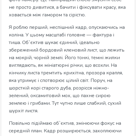
не просто дивитися, а бачити і фіксувати красу, яка
ховається між гамором та сірістю.
Я роблю перший, неспішний кадр, опускаючись на
коліна. У цьому масштабі головне — фактура і
тиша. Об`єктив шукає єдиний, ідеально
збережений бордовий кленовий лист, що лежить
на мокрій, чорній землі. Його тонкі, темні жилки
виглядають, як мініатюрні річки, що всохли. На
кінчику листа тремтить крихітна, прозора крапля,
яка утримує і спотворює цілий світ. Поруч, на
шорсткій корі старого дуба, розрісся ніжно-
зелений, оксамитовий мох, що пахне сирою
землею і грибами. Тут чутно лише слабкий, сухий
шурхіт листя.
Повільно підіймаю об`єктив, змінюючи фокус на
середній план. Кадр розширюється, захоплюючи