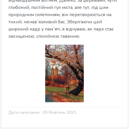
відчайдушним вогнем. Далеко, за деревами, чути
глибокий, постійний гул міста, але тут, під цим
природним склепінням, він перетворюється на
тихий, ненав`язливий бас. Зберігаючи цей
широкий кадр у пам`яті, я відчуваю, як парк стає
захищеною, спокійною гаванню.
Дата написання : 09 Жовтень 2025