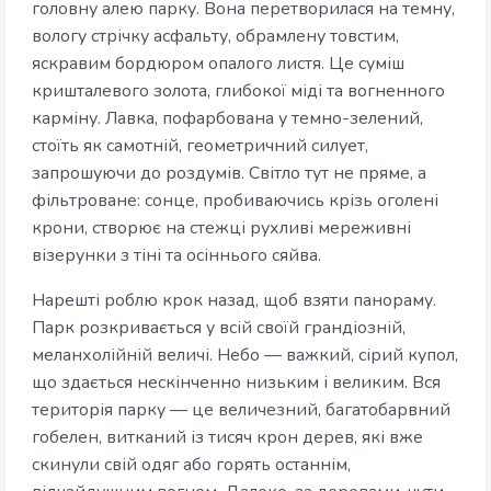
головну алею парку. Вона перетворилася на темну,
вологу стрічку асфальту, обрамлену товстим,
яскравим бордюром опалого листя. Це суміш
кришталевого золота, глибокої міді та вогненного
карміну. Лавка, пофарбована у темно-зелений,
стоїть як самотній, геометричний силует,
запрошуючи до роздумів. Світло тут не пряме, а
фільтроване: сонце, пробиваючись крізь оголені
крони, створює на стежці рухливі мереживні
візерунки з тіні та осіннього сяйва.
Нарешті роблю крок назад, щоб взяти панораму.
Парк розкривається у всій своїй грандіозній,
меланхолійній величі. Небо — важкий, сірий купол,
що здається нескінченно низьким і великим. Вся
територія парку — це величезний, багатобарвний
гобелен, витканий із тисяч крон дерев, які вже
скинули свій одяг або горять останнім,