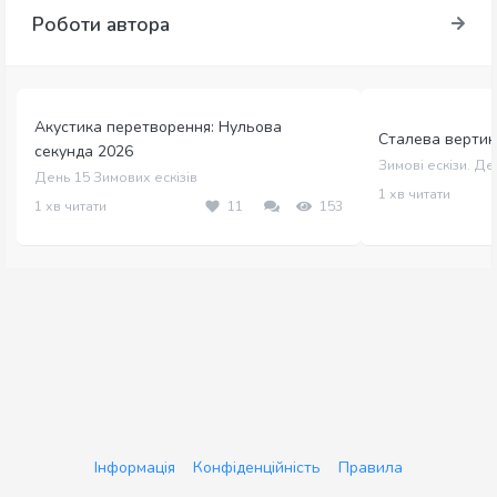
Роботи автора
Акустика перетворення: Нульова
Сталева вертика
секунда 2026
Зимові ескізи. Де
День 15 Зимових ескізів
1 хв читати
1 хв читати
11
153
Інформація
Конфіденційність
Правила