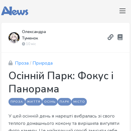
Олександра
Туменок
10 міс
Проза
/
Природа
Осінній Парк: Фокус і
Панорама
ПРОЗА
ЖИТТЯ
ОСІНЬ
ПАРК
МІСТО
У цей осінній день я нарешті вибралась зі свого
теплого домашнього кокону та вирішила вигуляти
фото камеру. Це найкращий спосіб змусити себе