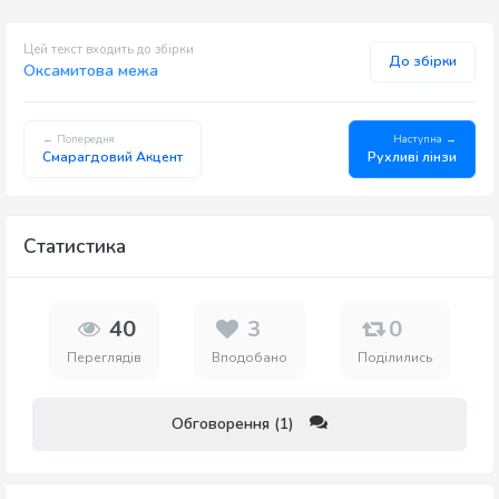
Цей текст входить до збірки
До збірки
Оксамитова межа
← Попередня
Наступна →
Смарагдовий Акцент
Рухливі лінзи
Статистика
40
3
0
Переглядів
Вподобано
Поділились
Обговорення (1)