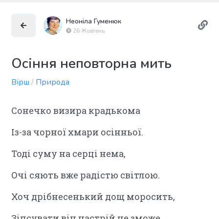
Неоніла Гуменюк
26 Жовтень
Осіння неповторна мить
Вірш
/
Природа
Сонечко визира крадькома
Із-за чорної хмари осінньої.
Тоді суму на серці нема,
Очі сяють вже радістю світлою.
Хоч дрібнесенький дощ моросить,
Зіпсувати він настрій не зможе.