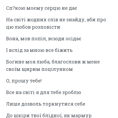
Сп?кою моєму серцю не дає
На світі жодних слів не знайду, аби про
цю любов розповісти
Вона, мов попіл, всюди осідає
І вслід за мною все біжить
Богине моя люба, благослови ж мене
своїм щирим поцілунком
О, прошу тебе!
Все на світі я для тебе зроблю
Лише дозволь торкнутися себе
До шкіри твої блідної, як мармур