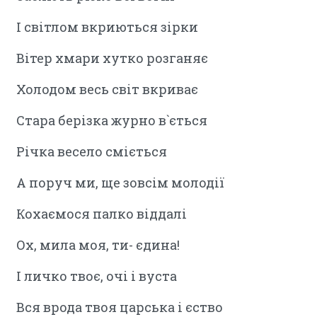
І світлом вкриються зірки
Вітер хмари хутко розганяє
Холодом весь світ вкриває
Стара берізка журно в`ється
Річка весело сміється
А поруч ми, ще зовсім молодії
Кохаємося палко віддалі
Ох, мила моя, ти- єдина!
І личко твоє, очі і вуста
Вся врода твоя царська і єство