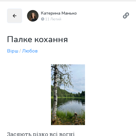
Катерина Манько
11 Лютий
Палке кохання
Вірш
/
Любов
Засяють різко всі вогні