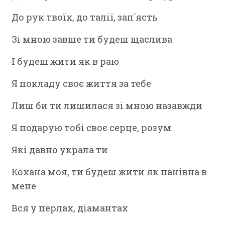
До рук твоїх, до талії, зап`ясть
Зі мною завше ти будеш щаслива
І будеш жити як в раю
Я покладу своє життя за тебе
Лиш би ти лишилася зі мною назавжди
Я подарую тобі своє серце, розум
Які давно украла ти
Кохана моя, ти будеш жити як панівна в
мене
Вся у перлах, діамантах