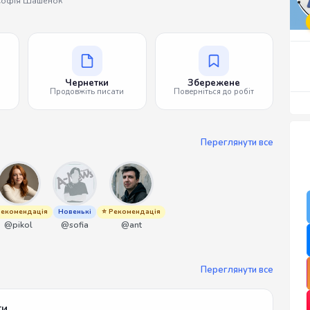
Софія Шашенок
Чернетки
Збережене
Продовжіть писати
Поверніться до робіт
Переглянути все
Рекомендація
Новенькі
⭐ Рекомендація
@pikol
@sofia
@ant
Переглянути все
ти