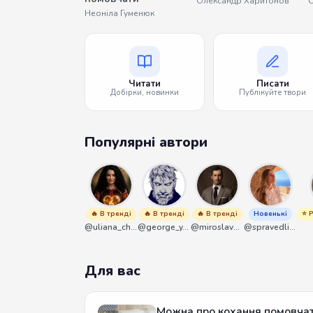
Олександр Харитонов
Неоніла Гуменюк
Читати
Писати
Добірки, новинки
Публікуйте твори
Популярні автори
🔥 В тренді
🔥 В тренді
🔥 В тренді
Новенькі
⭐ 
@uliana_chernenko
@george_y_lawlett
@miroslavmaniyk
@spravedliwa
Для вас
Можна про кохання помовча