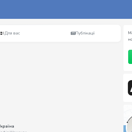
М
Для вас
Публікації
н
Україна