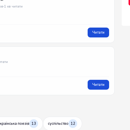
ов
1 хв читати
Читати
итати
Читати
країнська поезія
13
суспільство
12