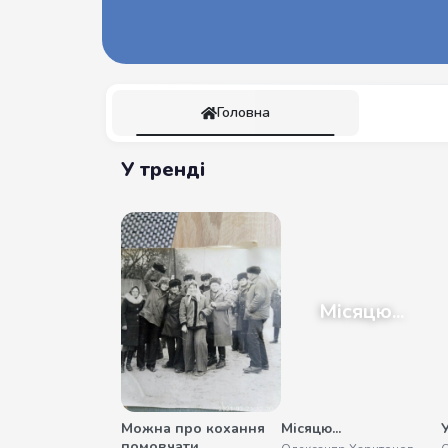
Головна
У тренді
Місяцю...
Можна про кохання
Місяцю...
помовчати