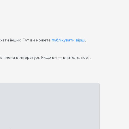
ихати інших. Тут ви можете
публікувати вірші
,
і імена в літературі. Якщо ви — вчитель, поет,