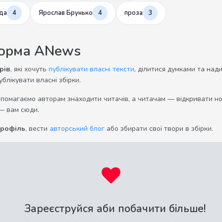
да
4
Ярослав Брунько
4
проза
3
форма ANews
рів
, які хочуть
публікувати власні тексти
, ділитися думками та над
ублікувати власні збірки.
опомагаємо авторам знаходити читачів, а читачам — відкривати нов
— вам сюди.
профіль
, вести
авторський блог
або збирати свої твори в збірки.
Зареєструйся аби побачити більше!