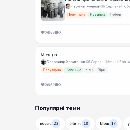
Неоніла Гуменюк
06 Серпень
Люб
Популярна
Новеньке
Любов
0
33
0
Місяцю...
Олександр Харитонов
06 Серпень
Музика
2 хв ч
Популярна
Новеньке
пісні
Вірш
0
35
0
Популярні теми
поезія
22
Життя
19
Вірш
17
у