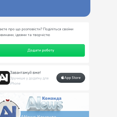
аєте про що розповісти? Поділіться своїми
овинами, ідеями та творчістю
Додати роботу
Завантажуй вже!
App Store
Зручніше у додатку для
iPhone
ANews Команда