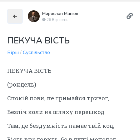
Мирослав Манюк
26 Вересень
ПЕКУЧА ВІСТЬ
Вірш
/
Суспільство
ПЕКУЧА ВІСТЬ
(рондель)
Спокій лови, не тримайся тривог,
Безліч коли на шляху перешкод.
Там, де бездумність ламає твій код,
Вість вже горить, бо в душі монолог.