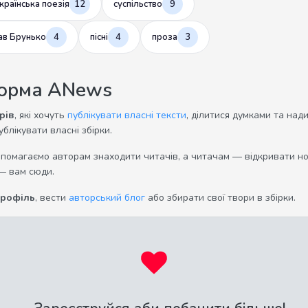
країнська поезія
12
суспільство
9
ав Брунько
4
пісні
4
проза
3
форма ANews
рів
, які хочуть
публікувати власні тексти
, ділитися думками та над
ублікувати власні збірки.
опомагаємо авторам знаходити читачів, а читачам — відкривати нов
— вам сюди.
профіль
, вести
авторський блог
або збирати свої твори в збірки.