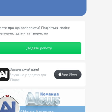
аєте про що розповісти? Поділіться своїми
овинами, ідеями та творчістю
Додати роботу
Завантажуй вже!
App Store
Зручніше у додатку для
iPhone
ANews Команда