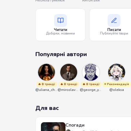
Неоніла Гуменюк
Антон Бек
Читати
Писати
Добірки, новинки
Публікуйте твори
Популярні автори
🔥 В тренді
🔥 В тренді
🔥 В тренді
⭐ Рекомендація
@uliana_chernenko
@miroslavmaniyk
@george_y_lawlett
@oleksa
Для вас
Спогади