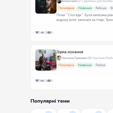
Антон Бек
07 Серпень
Суспільство
Популярна
Новеньке
ReАкція
В
Пісня ``Спогади`` була написана рів
відразу встиг записати на гітарі. Тр
1
28
0
Зірка кохання
Неоніла Гуменюк
08 Серпень
Люб
Популярна
Новеньке
Любов
0
19
0
Популярні теми