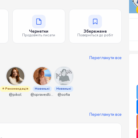
Чернетки
Збережене
Продовжіть писати
Поверніться до робіт
Переглянути все
⭐ Рекомендація
Новенькі
Новенькі
@pikol
@spravedliwa
@sofia
Переглянути все