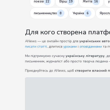
поезія
22
Вірш
19
Життя
16
у
письменництво
8
Україна
6
Яросл
Для кого створена плат
ANews — це онлайн простір для
українських авто
писати статті
, ділитися
уроками
і
оповіданнями
та п
Ми підтримуємо сучасну
українську літературу
, д
письменник, журналіст або просто творча людина 
Приєднуйтесь до ANews, щоб
створити власний 