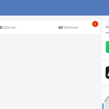
1
М
Для вас
Публікації
н