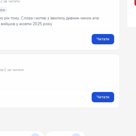
2 хв читати
ірш
но рік тому. Слова і мотив зʼявились дивним чином але
ек вийшов у жовтні 2025 року
Читати
ов
1 хв читати
Читати