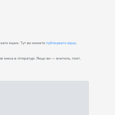
ихати інших. Тут ви можете
публікувати вірші
,
і імена в літературі. Якщо ви — вчитель, поет,