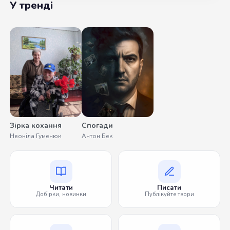
У тренді
Зірка кохання
Спогади
Неоніла Гуменюк
Антон Бек
Читати
Писати
Добірки, новинки
Публікуйте твори