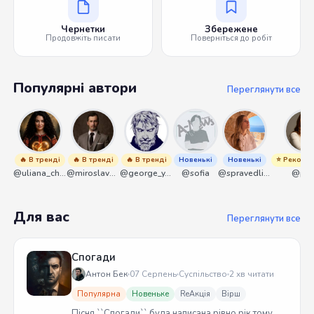
Чернетки
Збережене
Продовжіть писати
Поверніться до робіт
Популярні автори
Переглянути все
🔥 В тренді
🔥 В тренді
🔥 В тренді
Новенькі
Новенькі
⭐ Рекоме
@uliana_chernenko
@miroslavmaniyk
@george_y_lawlett
@sofia
@spravedliwa
@pik
Для вас
Переглянути все
Спогади
Антон Бек
07 Серпень
Суспільство
2 хв читати
Популярна
Новеньке
ReАкція
Вірш
Пісня ``Спогади`` була написана рівно рік тому.