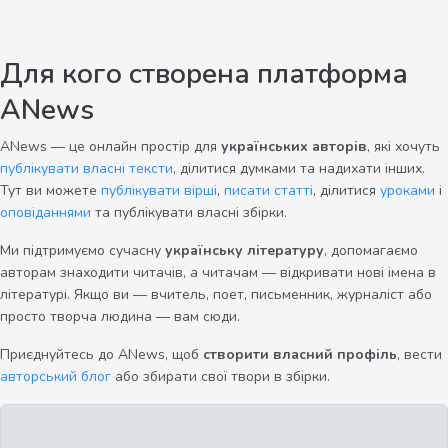
Для кого створена платформа
ANews
ANews — це онлайн простір для
українських авторів
, які хочуть
публікувати власні тексти
, ділитися думками та надихати інших.
Тут ви можете
публікувати вірші
,
писати статті
, ділитися
уроками
і
оповіданнями
та публікувати власні збірки.
Ми підтримуємо сучасну
українську літературу
, допомагаємо
авторам знаходити читачів, а читачам — відкривати нові імена в
літературі. Якщо ви — вчитель, поет, письменник, журналіст або
просто творча людина — вам сюди.
Приєднуйтесь до ANews, щоб
створити власний профіль
, вести
авторський блог
або збирати свої твори в збірки.