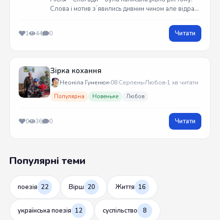
Слова і мотив зʼявились дивним чином але відразу
встиг записати на гітарі. Трек вийшов у жовтні
2025 року
Читати
1
44
0
Зірка кохання
Неоніла Гуменюк
08 Серпень
Любов
1 хв читати
Популярна
Новеньке
Любов
Читати
0
36
0
Популярні теми
поезія
22
Вірш
20
Життя
16
українська поезія
12
суспільство
8