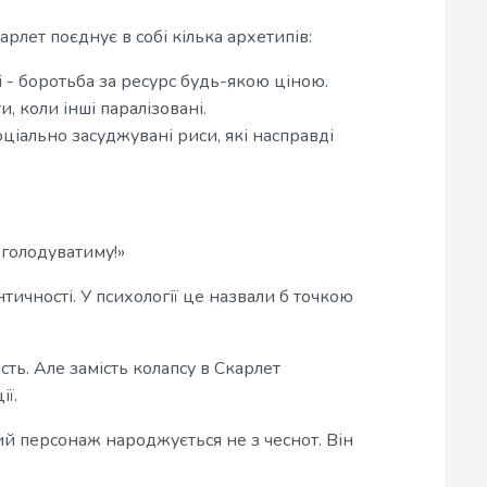
карлет поєднує в собі кілька архетипів:
 - боротьба за ресурс будь-якою ціною.
и, коли інші паралізовані.
оціально засуджувані риси, які насправді
 голодуватиму!»
тичності. У психології це назвали б точкою
ть. Але замість колапсу в Скарлет
ії.
ий персонаж народжується не з чеснот. Він