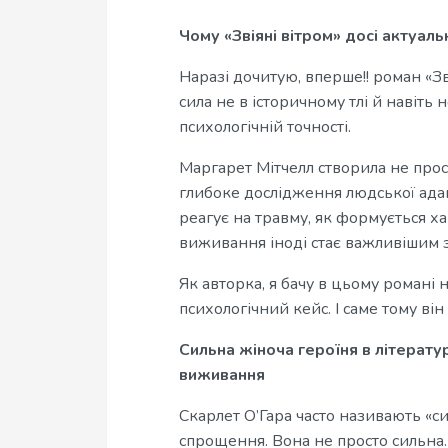
Чому «Звіяні вітром» досі актуаль
Наразі дочитую, вперше!! роман «Зв
сила не в історичному тлі й навіть 
психологічній точності.
Маргарет Мітчелл створила не прос
глибоке дослідження людської адап
реагує на травму, як формується ха
виживання іноді стає важливішим з
Як авторка, я бачу в цьому романі 
психологічний кейс. І саме тому він 
Сильна жіноча героїня в літератур
виживання
Скарлет О’Гара часто називають «с
спрощення. Вона не просто сильна.