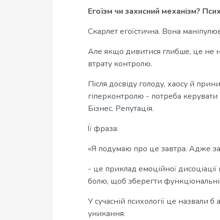
Егоїзм чи захисний механізм? Пси
Скарлет егоїстична. Вона маніпулює
Але якщо дивитися глибше, це не н
втрату контролю.
Після досвіду голоду, хаосу й при
гіперконтролю - потреба керувати 
Бізнес. Репутація.
Її фраза:
«Я подумаю про це завтра. Адже за
- це приклад емоційної дисоціації
болю, щоб зберегти функціональні
У сучасній психології це назвали 
уникання.