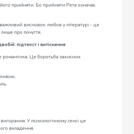
 його прийняти. Бо прийняти Рета означає
важливий висновок: любов у літературі - це
 лише про почуття.
вобій: підтекст і витіснення
не романтика. Це боротьба захисних
зливою.
іль.
вигорання. У психологічному сенсі це
ого вкладення.