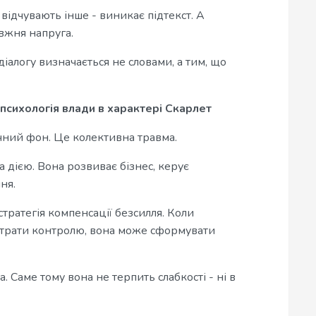
відчувають інше - виникає підтекст. А
авжня напруга.
діалогу визначається не словами, а тим, що
 психологія влади в характері Скарлет
ичний фон. Це колективна травма.
а дією. Вона розвиває бізнес, керує
ня.
стратегія компенсації безсилля. Коли
втрати контролю, вона може сформувати
. Саме тому вона не терпить слабкості - ні в