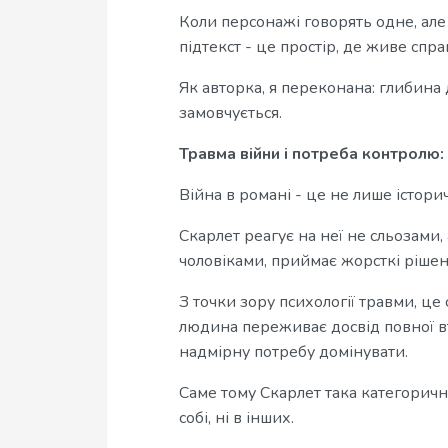
Коли персонажі говорять одне, але 
підтекст - це простір, де живе спр
Як авторка, я переконана: глибина 
замовчується.
Травма війни і потреба контролю:
Війна в романі - це не лише істор
Скарлет реагує на неї не сльозами, 
чоловіками, приймає жорсткі рішен
З точки зору психології травми, це 
людина переживає досвід повної 
надмірну потребу домінувати.
Саме тому Скарлет така категорична
собі, ні в інших.