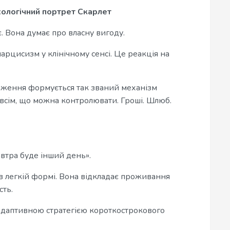
хологічний портрет Скарлет
. Вона думає про власну вигоду.
арцисизм у клінічному сенсі. Це реакція на
ниження формується так званий механізм
всім, що можна контролювати. Гроші. Шлюб.
втра буде інший день».
 в легкій формі. Вона відкладає проживання
сть.
б адаптивною стратегією короткострокового