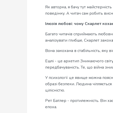
Як авторка, я бачу тут майстерність
поведінку. А читач сам робить вис
Ілюзія любові: чому Скарлет кохає
Багато читачів сприймають любовн
аналізувати глибше, Скарлет закоха
Вона закохана в стабільність, яку ві
Ешлі - це архетип Зникаючого світу
передбачуваність. Те, що війна зни
У психології це явище можна пояс
образі безпеки. Людина чіпляється 
цілісністю.
Рет Батлер - протилежність. Він ха
епоха.