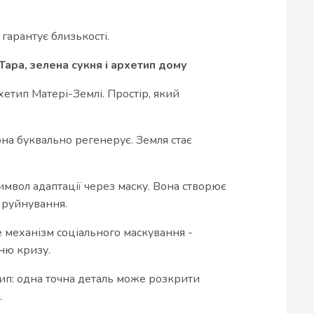
 гарантує близькості.
 Тара, зелена сукня і архетип дому
рхетип Матері-Землі. Простір, який
она буквально регенерує. Земля стає
символ адаптації через маску. Вона створює
 руйнування.
 механізм соціального маскування -
ню кризу.
п: одна точна деталь може розкрити
.