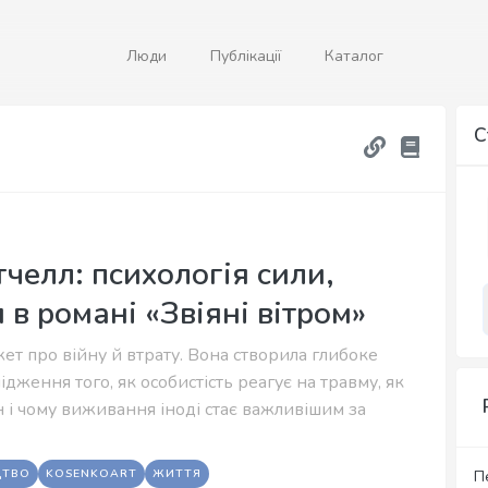
Люди
Публікації
Каталог
С
челл: психологія сили,
 в романі «Звіяні вітром»
ет про війну й втрату. Вона створила глибоке
дження того, як особистість реагує на травму, як
 і чому виживання іноді стає важливішим за
ЦТВО
KOSENKOART
ЖИТТЯ
П