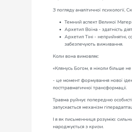
З погляду аналітичної психології, С
Темний аспект Великої Матері
Архетип Воїна - здатність діят
Архетип Тіні - неприйнятні, с
забезпечують виживання.
Коли вона вимовляє:
«Клянусь Богом, я ніколи більше не
- це момент формування нової іден
посттравматичної трансформації.
Травма руйнує попередню особистіс
запускається механізм гіперадаптац
І я як письменниця розумію: сильн
народжується з кризи.