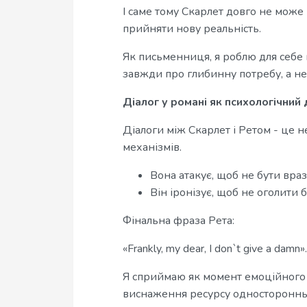
І саме тому Скарлет довго не може
прийняти нову реальність.
Як письменниця, я роблю для себе 
завжди про глибинну потребу, а не
Діалог у романі як психологічний д
Діалоги між Скарлет і Ретом - це 
механізмів.
Вона атакує, щоб не бути вра
Він іронізує, щоб не оголити б
Фінальна фраза Рета:
«Frankly, my dear, I don`t give a damn».
Я сприймаю як момент емоційного 
виснаження ресурсу одностороннь