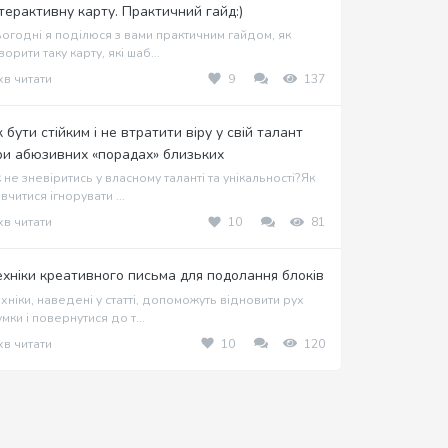
нтерактивну карту. Практичний гайд:)
огодні я поділюся з вами практичним гайдом, як
ворити таку карту, які шаб...
хв читати
9
137
к бути стійким і не втратити віру у свій талант
ри абюзивних «порадах» близьких
 не зневіритись у власному таланті та унікальності?Як
вчитися ігнорувати ...
хв читати
10
81
ехніки креативного письма для подолання блоків
хніки, наведені у статті, допоможуть відновити рух
мки і повернутися до т...
хв читати
10
120