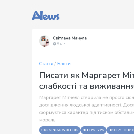
Світлана Мачула
5 міс
Стаття
/
Блоги
Писати як Маргарет Міт
слабкості та виживання
Маргарет Мітчелл створила не просто сюж
дослідження людської адаптивності. Дослі
формується характер під тиском обставин
мораль.
UKRAINIANWRITERS
ЛІТЕРАТУРА
ПИСЬМЕННИ