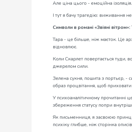
Але ціна цього - емоційна ізоляція.
І тут я бачу трагедію: виживання не
Символи в романі «Звіяні вітром»:
Тара - це більше, ніж маєток. Це а
відновлює.
Коли Скарлет повертається туди, в
джерелом сили.
Зелена сукня, пошита з портьєр, - 
образ процвітання, щоб приховати
У психоаналітичному прочитанні це
збереження статусу попри внутріш
Як письменниця, я засвоюю принци
психіку глибше, ніж сторінка описів