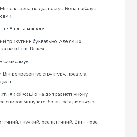
 Мітчелл: вона не діагностує. Вона показує
новки.
 не Ешлі, а минуле
ий трикутник буквально. Але якщо
на не в Ешлі Вілкса.
н символізує.
. Він репрезентує структуру, правила,
щила.
нити як фіксацію на до травматичному
за символ минулого, бо він асоціюється з
отичний, гнучкий, реалістичний. Він - нова