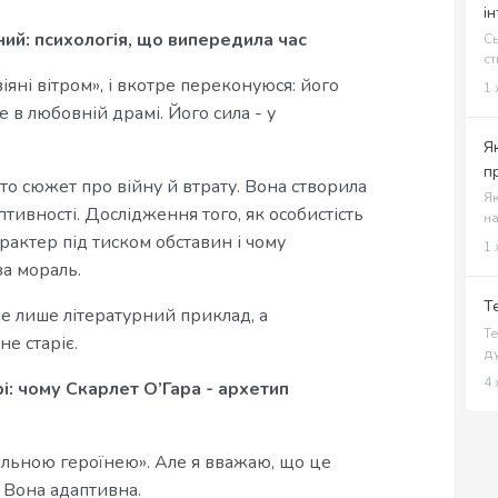
і
ний: психологія, що випередила час
Сь
ст
іяні вітром», і вкотре переконуюся: його
1 
не в любовній драмі. Його сила - у
Я
п
то сюжет про війну й втрату. Вона створила
Як
тивності. Дослідження того, як особистість
на
рактер під тиском обставин і чому
1 
а мораль.
Т
не лише літературний приклад, а
Те
не старіє.
ду
4 
і: чому Скарлет О’Гара - архетип
ильною героїнею». Але я вважаю, що це
 Вона адаптивна.