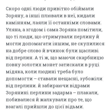
Скоро одні люди привітно обіймали
Зоряну, а інші плювали в неї, кидали
камінням, лаяли її останніми словами.
Уляна, а згодом і сама Зоряна помітили,
що ті люди, що отримували перлину й
могли допомагати іншим, не скупилися
на добре слово й вчинок були щасливі
від перлин. А ті ж, що маючи скарбницю
повну золотих монет затискали в руці
мідяка, коли людині треба було
допомогти – ставали нещасні, зубожіли
від перлини. й забираючи відрами
Зорянині перлини задарма – плакали,
побивалися й жалкували про те, що
взагалі прийшли до цієї відьми.