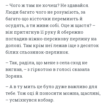
– Чого ж там не хочеш? Не здавайся.
Люди багато чого не розуміють, за
багато-що кісточки перемиють й
осудять, а ти живи собі. Оце ж щастя? –
він притягнув її руку й обережно
погладив ніжно-персикову перлину на
долоні. Там крім неї лежав іще з десяток
білих сльозинок-перлинок.
– Так, раділа, що мене з села сход не
вигнав, – з гіркотою в голосі сказала
Зоряна.
– А в ту мить це було дуже важливо для
тебе. Тож оці й поносити можна, щасливі,
– усміхнувся кобзар.