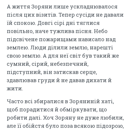
А життя Зоряни лише ускладнювалося
після цих візитів. Тепер сусіди не давали
їй спокою. Довгі сірі дні тяглися
повільно, наче тужлива пісня. Небо
підсвічене пожарищами нависало над
землею. Люди ділили землю, нарешті
свою землю. А для неї світ був такий же
сумний, сірий, небезпечний,
підступний, він затискав серце,
здавлював груди й не давав дихати й
жити.
Часто всі збиралися в Зоряниній хаті,
щоб порадитися й обміркувати, що
робити далі. Хоч Зоряну не дуже любили,
але її обійстя було поза всякою підозрою,