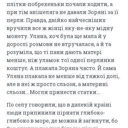
плітки-побрехеньки почали ходити, а
при тім анішеляга не давали Зоряні за її
перли. Правда, двійко найчесніших
вручили все ж жінці яку-не-яку мідну
монету. Уляна, хоч була ще мала й у
дорослі розмови не втручалася, а й та
розуміла, що ті пани дають матері
менше, ніж уламок тої одної перлинки
коштує. А плакала Зоряна часто. Й сама
Уляна плакала не менше від тяжкої долі,
але в неї ж просто сльози, а материні
сльози… Могли принести статки…
По селу говорили, що в далекій країні
люди припинили пірнати глибоко-
глибоко в море, де можна й загинути, бо