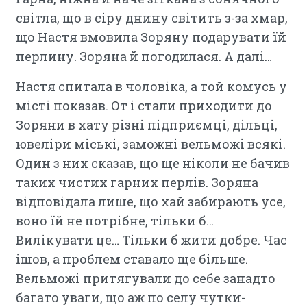
світла, що в сіру днину світить з-за хмар,
що Настя вмовила Зоряну подарувати їй
перлину. Зоряна й погодилася. А далі…
Настя спитала в чоловіка, а той комусь у
місті показав. От і стали приходити до
Зоряни в хату різні підприємці, дільці,
ювеліри міські, заможні вельможі всякі.
Один з них сказав, що ще ніколи не бачив
таких чистих гарних перлів. Зоряна
відповідала лише, що хай забирають усе,
воно їй не потрібне, тільки б…
Вилікувати це… Тільки б жити добре. Час
ішов, а проблем ставало ще більше.
Вельможі притягували до себе занадто
багато уваги, що аж по селу чутки-