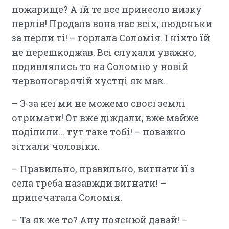
пожарище? А їй те все принесло низку
перлів! Продала вона нас всіх, людоньки
за перли ті! – горлала Соломія. І ніхто їй
не перешкоджав. Всі слухали уважно,
подивлялись то на Соломію у новій
червоногарячій хустці як мак.
– З-за неї ми не можемо своєї землі
отримати! От вже діждали, вже майже
поділили… тут таке тобі! – поважно
зітхали чоловіки.
– Правильно, правильно, вигнати її з
села треба назавжди вигнати! –
припечатала Соломія.
– Та як же то? Ану пояснюй давай! –