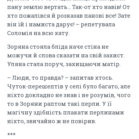
пану землю вертать… Так-от хто навів! От
хто пожалівся й розказав панові все! Зате
він їй і намиста дарує! – репетувала
Соломія на всю хату.
Зоряна стояла бліда наче стіна не
можучи й слова сказати на свій захист.
Уляна стала поруч, захищаючи матір.
– Люди, то правда? – запитав хтось.
Чуток-перешептів у селі було багато, але
ніхто докладно не знав і не розумів, чого
то в Зоряни раптом такі перли. У її
магічну здібність плакати перлинами
ніхто, звичайно ж не повірив.
***