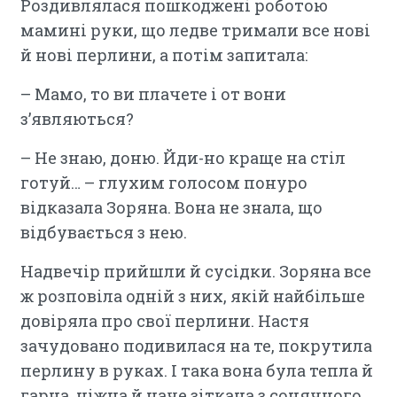
Роздивлялася пошкоджені роботою
мамині руки, що ледве тримали все нові
й нові перлини, а потім запитала:
– Мамо, то ви плачете і от вони
з’являються?
– Не знаю, доню. Йди-но краще на стіл
готуй… – глухим голосом понуро
відказала Зоряна. Вона не знала, що
відбувається з нею.
Надвечір прийшли й сусідки. Зоряна все
ж розповіла одній з них, якій найбільше
довіряла про свої перлини. Настя
зачудовано подивилася на те, покрутила
перлину в руках. І така вона була тепла й
гарна, ніжна й наче зіткана з сонячного