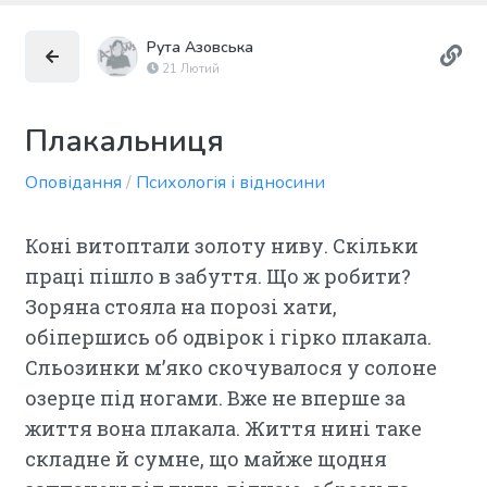
Рута Азовська
21 Лютий
Плакальниця
Оповідання
/
Психологія і відносини
Коні витоптали золоту ниву. Скільки
праці пішло в забуття. Що ж робити?
Зоряна стояла на порозі хати,
обіпершись об одвірок і гірко плакала.
Сльозинки м’яко скочувалося у солоне
озерце під ногами. Вже не вперше за
життя вона плакала. Життя нині таке
складне й сумне, що майже щодня