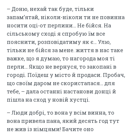
– Доню, нехай так буде, тільки
запам’ятай, ніколи-ніколи ти не повинна
носити оці-от перлини… Не бійся. На
сільському сході я спробую їм все
пояснити, розповідатиму як є… Улю,
тільки не бійся за мене. життя в нас таке
важке, що я думаю, то нагорода моя ті
перли… Якщо не вернуся, то закопані в
городі. Поїдеш у місто й продаси. Пробач,
що своїм даром не скористалася… для
тебе, – дала останні настанови донці й
пішла на сход у новій хустці.
– Люди добрі, то вона у всім винна, то
вона привела пана, який десять год тут
не жив із німцями! Бачите оно