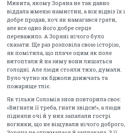
Микита, якому Зоряна не так давно
віддала жменю намистин, а він відвіз їх і
добре продав, хоч як намагався грати,
але все одно його добре серце
переважило. А Зоряні нічого було
сказати. Ще раз розповіла свою історію,
як помітила, що плаче оцим як поле
витоптали й на зиму вони лишаться
голодні. Але люди стояли тихо, думали.
Було чутно як бджоли дзижчать та
пожарище тліє.
Як тільки Соломія знов повторила своє:
«Вигнати її треба, гнати звідси!», а люди
підняли очі й у них запалали гострі
вогники, що не віщували нічого доброго,
Зоряна не стрималася й заплакала. З її