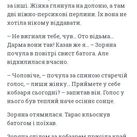
за інші. Жінка глянула на долоню, а там
дві ніжно-персикові перлини. Їх вона не
хотіла нікому віддавати.
– Не вигнали тебе, чув… Ото відьма…
Дарма вони так! Казав же я… – Зоряна
почула в повітрі свист батога. Але
відхилилася вчасно.
– Чоловіче, – почула за спиною старечій
голос, – лиши жінку… Приймете у себе
кобзаря сьогодні? – запитав він. Голос у
нього був теплий наче осіннє сонце.
Зоряна отямилася. Тарас кльоснув
батогом і поїхав.
Зоряна слідом за кобзарем присіла край