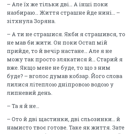
– Але їх же тільки дві… А інші поки
назбираю… Життя страшне йде нині… –
зітхнула Зоряна.
– А ти не страшися. Якби я страшився, то
не мав би жити. Он поки Остап мій
прийде, то й вечір настане… Але я не
можу так просто злякатися й… Старий я
вже. Якщо мене не буде, то що з ним
буде? – вголос думав кобзар. Його слова
лилися літеплою дніпровою водою у
липневий день.
– Та я й не…
– Ото й дві щастинки, дві сльозинки… й
намисто твоє готове. Таке як життя. Зате