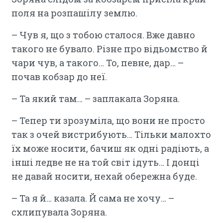
поля на розпашілу землю.
– Чув я, що з тобою сталося. Вже давно
такого не бувало. Різне про відьомство й
чари чув, а такого… То, певне, дар… –
почав кобзар до неї.
– Та який там… – заплакала Зоряна.
– Тепер ти зрозуміла, що вони не просто
так з очей вистрибують… Тільки малохто
їх може носити, бачиш як одні радіють, а
інші ледве не на той світ ідуть… І донці
не давай носити, нехай обережна буде.
– Та я й… казала. Й сама не хочу… –
схлипувала Зоряна.