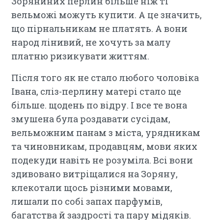
Зоряниних перлин більше ніж ті
вельможі можуть купити. А це значить,
що пірнальникам не платять. А вони
народ лінивий, не хочуть за малу
платню ризикувати життям.
Після того як не стало любого чоловіка
Івана, сліз-перлину матері стало ще
більше. щодень по відру. І все те вона
змушена була роздавати сусідам,
вельможним панам з міста, урядникам
та чиновникам, продавцям, мови яких
подекуди навіть не розуміла. Всі вони
здивовано витріщалися на Зоряну,
клекотали щось різними мовами,
лишали по собі запах парфумів,
багатства й заздрості та пару мідяків.