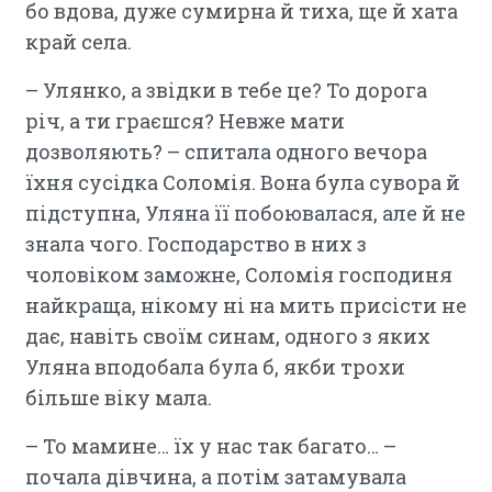
бо вдова, дуже сумирна й тиха, ще й хата
край села.
– Улянко, а звідки в тебе це? То дорога
річ, а ти граєшся? Невже мати
дозволяють? – спитала одного вечора
їхня сусідка Соломія. Вона була сувора й
підступна, Уляна її побоювалася, але й не
знала чого. Господарство в них з
чоловіком заможне, Соломія господиня
найкраща, нікому ні на мить присісти не
дає, навіть своїм синам, одного з яких
Уляна вподобала була б, якби трохи
більше віку мала.
– То мамине… їх у нас так багато… –
почала дівчина, а потім затамувала