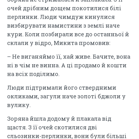
очей дрібним дощем покотилися білі
перлинки. Люди чимдуж кинулися
визбирувати намистини з землі наче
кури. Коли позбирали все до останньої й
склали у відро, Микита промовив:
– Не виганяймо її, хай живе. Бачите, вона
ні в чім не винна. А ці продамо й кошти
на всіх поділимо.
Люди підтримали його ствердними
окликами, загули наче золоті бджоли у
вулику.
Зоряна йшла додому й плакала від
щастя. З її очей скотилися дві
сльозинки-перлинки, вони були більші