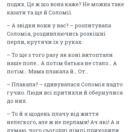
подих. Це ж шо вона каже? Не можна таке
казати та ще й Соломії.
– А звідки вони у вас? – розпитувала
Соломія, роздивляючись розкішні
перли, крутячи їх у руках.
– То ще з того разу як коні витоптали
наше поле… А потім батька не стало… А
потім… Мама плакала й… От…
– Плакала? – здивувалася Соломія надто
гучно. Люди всі притихли й обернулися
до них.
– То й я щодень плачу від життя
нелегкого, але ж не перлами! Ач які! А я
думаю, чого сьогодні німці приходили