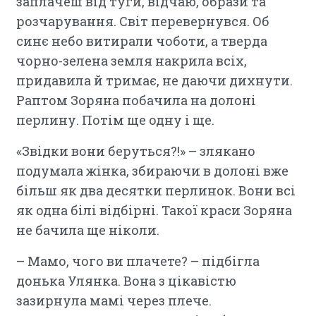
заплачеш від туги, відчаю, образи та
розчарування. Світ перевернувся. Об
синє небо витирали чоботи, а тверда
чорно-зелена земля накрила всіх,
придавила й тримає, не даючи дихнути.
Раптом Зоряна побачила на долоні
перлину. Потім ще одну і ще.
«Звідки вони беруться?!» – злякано
подумала жінка, збираючи в долоні вже
більш як два десятки перлинок. Вони всі
як одна білі відбірні. Такої краси Зоряна
не бачила ще ніколи.
– Мамо, чого ви плачете? – підбігла
донька Улянка. Вона з цікавістю
зазирнула мамі через плече.