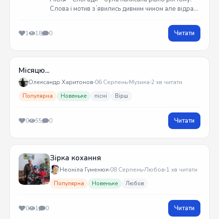
Слова і мотив зʼявились дивним чином але відразу
встиг записати на гітарі. Трек вийшов у жовтні
2025 року
Читати
1
18
0
Місяцю...
Олександр Харитонов
06 Серпень
Музика
2 хв читати
Популярна
Новеньке
пісні
Вірш
Читати
0
55
0
Зірка кохання
Неоніла Гуменюк
08 Серпень
Любов
1 хв читати
Популярна
Новеньке
Любов
Читати
0
1
0