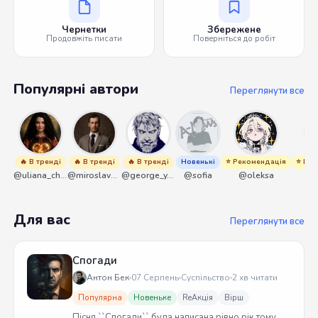
Чернетки
Збережене
Продовжіть писати
Поверніться до робіт
Популярні автори
Переглянути все
🔥 В тренді
🔥 В тренді
🔥 В тренді
Новенькі
⭐ Рекомендація
⭐ Рек
@uliana_chernenko
@miroslavmaniyk
@george_y_lawlett
@sofia
@oleksa
@
Для вас
Переглянути все
Спогади
Антон Бек
07 Серпень
Суспільство
2 хв читати
Популярна
Новеньке
ReАкція
Вірш
Пісня ``Спогади`` була написана рівно рік тому.