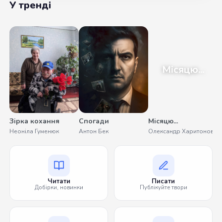
У тренді
Місяцю...
Зірка кохання
Спогади
Місяцю...
Неоніла Гуменюк
Антон Бек
Олександр Харитонов
Читати
Писати
Добірки, новинки
Публікуйте твори