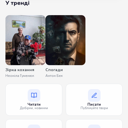
У тренді
Зірка кохання
Спогади
Неоніла Гуменюк
Антон Бек
Читати
Писати
Добірки, новинки
Публікуйте твори