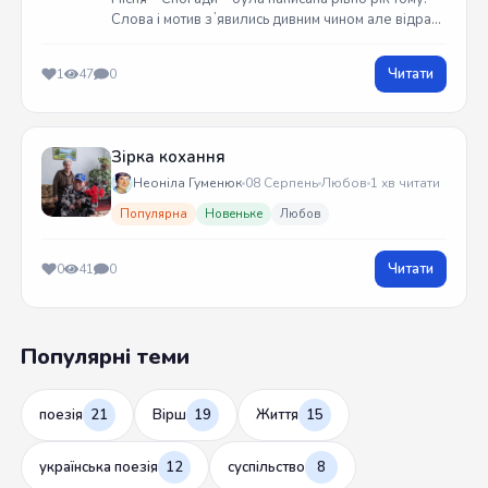
Слова і мотив зʼявились дивним чином але відразу
встиг записати на гітарі. Трек вийшов у жовтні
2025 року
Читати
1
47
0
Зірка кохання
Неоніла Гуменюк
08 Серпень
Любов
1 хв читати
Популярна
Новеньке
Любов
Читати
0
41
0
Популярні теми
поезія
21
Вірш
19
Життя
15
українська поезія
12
суспільство
8