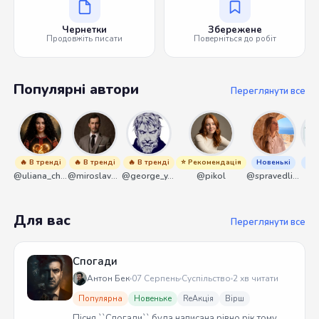
Чернетки
Збережене
Продовжіть писати
Поверніться до робіт
Популярні автори
Переглянути все
🔥 В тренді
🔥 В тренді
🔥 В тренді
⭐ Рекомендація
Новенькі
Нов
@uliana_chernenko
@miroslavmaniyk
@george_y_lawlett
@pikol
@spravedliwa
@s
Для вас
Переглянути все
Спогади
Антон Бек
07 Серпень
Суспільство
2 хв читати
Популярна
Новеньке
ReАкція
Вірш
Пісня ``Спогади`` була написана рівно рік тому.