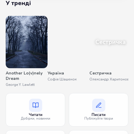
У тренді
Сестричка
Another Lo(v)nely
Україна
Сестричка
П
Dream
Б
Софія Шашенок
Олександр Харитонов
George Y. Lawlett
С
Читати
Писати
Добірки, новинки
Публікуйте твори