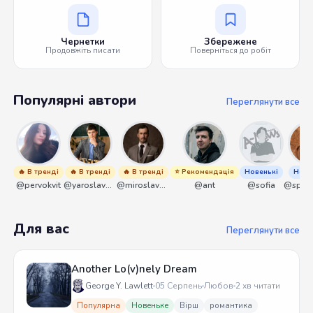
Чернетки
Збережене
Продовжіть писати
Поверніться до робіт
Популярні автори
Переглянути все
🔥 В тренді
🔥 В тренді
🔥 В тренді
⭐ Рекомендація
Новенькі
Нове
@pervokvit
@yaroslavbrunko
@miroslavmaniyk
@ant
@sofia
Для вас
Переглянути все
Another Lo(v)nely Dream
George Y. Lawlett
05 Серпень
Любов
2 хв читати
Популярна
Новеньке
Вірш
романтика