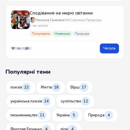
Сподівання на мирні світанки
Неоніла Гуменюк
04 Серпень
Природа
1 хв читати
Популярна
Новеньке
Природа
Читати
0
46
0
Популярні теми
поезія
22
Життя
18
Вірш
17
українська поезія
14
суспільство
12
письменництво
11
Україна
5
Природа
4
Ярослав Брунько
4
пісні
4