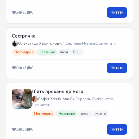
Читати
2
25
0
Сестричка
Олександр Харитонов
04 Серпень
Музика
1 хв читати
Популярна
Новеньке
пісні
Вірш
Читати
0
45
0
П`ять прохань до Бога
Софія Хозяїнова
04 Серпень
Суспільство
1 хв читати
Популярна
Новеньке
поезія
Життя
Читати
1
36
0