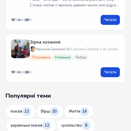
Слова і мотив зʼявились дивним чином але відразу
встиг записати на гітарі. Трек вийшов у жовтні
2025 року
Читати
1
44
0
Зірка кохання
Неоніла Гуменюк
08 Серпень
Любов
1 хв читати
Популярна
Новеньке
Любов
Читати
0
36
0
Популярні теми
поезія
22
Вірш
20
Життя
16
українська поезія
12
суспільство
8