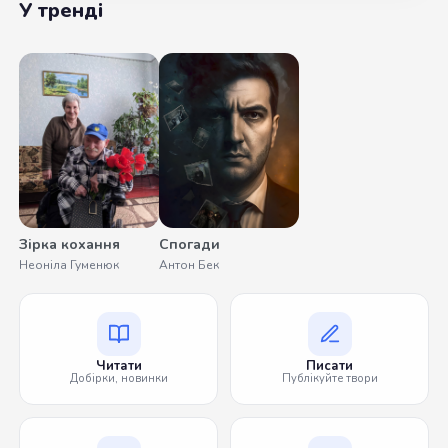
У тренді
Зірка кохання
Спогади
Неоніла Гуменюк
Антон Бек
Читати
Писати
Добірки, новинки
Публікуйте твори