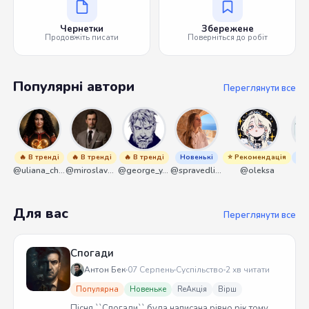
Чернетки
Збережене
Продовжіть писати
Поверніться до робіт
Популярні автори
Переглянути все
🔥 В тренді
🔥 В тренді
🔥 В тренді
Новенькі
⭐ Рекомендація
Нов
@uliana_chernenko
@miroslavmaniyk
@george_y_lawlett
@spravedliwa
@oleksa
@s
Для вас
Переглянути все
Спогади
Антон Бек
07 Серпень
Суспільство
2 хв читати
Популярна
Новеньке
ReАкція
Вірш
Пісня ``Спогади`` була написана рівно рік тому.